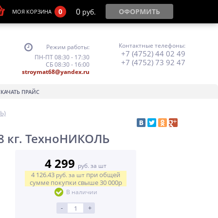
0
0
ОФОРМИТЬ
руб.
МОЯ КОРЗИНА
Контактные телефоны:
Режим работы:
+7 (4752) 44 02 49
ПН-ПТ 08:30 - 17:30
+7 (4752) 73 92 47
СБ 08:30 - 16:00
stroymat68@yandex.ru
СКАЧАТЬ ПРАЙС
Ь)
8 кг. ТехноНИКОЛЬ
4 299
руб. за шт
4 126.43
при общей
руб.
за шт
сумме покупки свыше
30 000р
В наличии
-
+