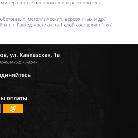
, минеральные наполнители и растворитель.
бетонных, металлических, деревянных и др.),
 т.п. Расход мастики на 1 слой составляет 1 кг/
ов, ул. Кавказская, 1а
02-49,
(4752) 73-92-47
единяйтесь
бы оплаты