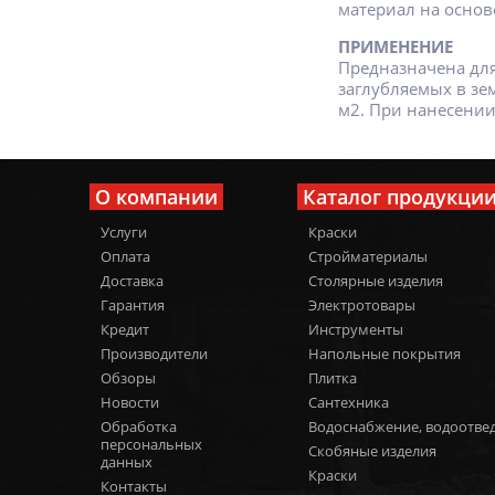
материал на основ
ПРИМЕНЕНИЕ
Предназначена для
заглубляемых в зем
м2. При нанесении
О компании
Каталог продукци
Услуги
Краски
Оплата
Стройматериалы
Доставка
Столярные изделия
Гарантия
Электротовары
Кредит
Инструменты
Производители
Напольные покрытия
Обзоры
Плитка
Новости
Сантехника
Обработка
Водоснабжение, водоотве
персональных
Скобяные изделия
данных
Краски
Контакты