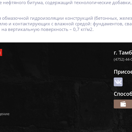
е нефтяного битума, содержащий технологические добавки
 обмазочной гидроизоляции конструкций (бетонных, железо
лю и контактирующих с влажной средой: фундаментов, свай и
 на вертикальную поверхность – 0,7 кг/м2.
и
г. Тамб
(4752) 44-
Присо
Спосо
дение