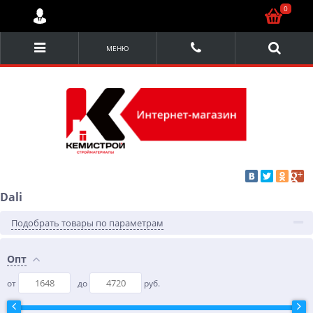
0
МЕНЮ
Dali
Подобрать товары по параметрам
Опт
от
до
руб.