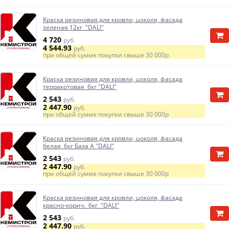
Краска резиновая для кровли, цоколя, фасада
зеленая 12кг "DALI"
4 720
руб.
4 544.93
руб.
при общей сумме покупки свыше
30 000р
Краска резиновая для кровли, цоколя, фасада
терракотовая 6кг "DALI"
2 543
руб.
2 447.90
руб.
при общей сумме покупки свыше
30 000р
Краска резиновая для кровли, цоколя, фасада
белая 6кг База А "DALI"
2 543
руб.
2 447.90
руб.
при общей сумме покупки свыше
30 000р
Краска резиновая для кровли, цоколя, фасада
красно-корич. 6кг "DALI"
2 543
руб.
2 447.90
руб.