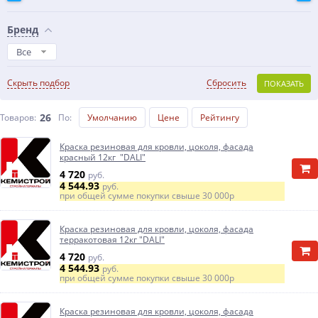
Бренд
Все
Скрыть подбор
Сбросить
ПОКАЗАТЬ
26
Товаров:
По
:
Умолчанию
Цене
Рейтингу
Краска резиновая для кровли, цоколя, фасада
красный 12кг "DALI"
4 720
руб.
4 544.93
руб.
при общей сумме покупки свыше
30 000р
Краска резиновая для кровли, цоколя, фасада
терракотовая 12кг "DALI"
4 720
руб.
4 544.93
руб.
при общей сумме покупки свыше
30 000р
Краска резиновая для кровли, цоколя, фасада