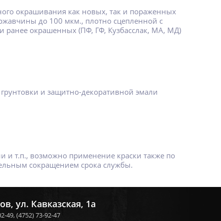
льного окрашивания как новых, так и пораженных
жавчины до 100 мкм., плотно сцепленной с
и ранее окрашенных (ПФ, ГФ, Кузбасслак, МА, МД)
 грунтовки и защитно-декоративной эмали
 и т.п., возможно применение краски также по
ельным сокращением срока службы.
ов, ул. Кавказская, 1а
02-49,
(4752) 73-92-47