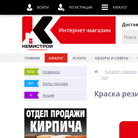
ВОЙТИ
РЕГИСТРАЦИЯ
КАТАЛОГ
Достав
ГЛАВНАЯ
КАТАЛОГ
УСЛУГИ
ОБЗОРЫ И СОВЕТЫ
|
Каталог товаров
Новинки
NEW
|
Dali
Хиты продаж
ХИТ
Краска рез
Акция
%