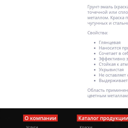
Грунт-эмаль (крас
точечной или спло
металлом. Краска 
чугунных и стальн
Свойства:
Глянцевая
Наносится пр
Сочетает в с
Эффективно 
Стойкая к ат
Укрывистая
Не оставляет 
Выдерживает 
Область приминени
цветным металлам
О компании
Каталог продукци
Услуги
Краски