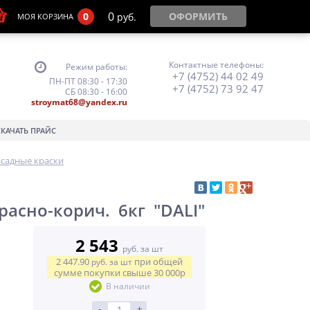
0
0
ОФОРМИТЬ
руб.
МОЯ КОРЗИНА
Контактные телефоны:
Режим работы:
+7 (4752) 44 02 49
ПН-ПТ 08:30 - 17:30
+7 (4752) 73 92 47
СБ 08:30 - 16:00
stroymat68@yandex.ru
СКАЧАТЬ ПРАЙС
садные краски
расно-корич. 6кг "DALI"
2 543
руб. за шт
2 447.90
при общей
руб.
за шт
сумме покупки свыше
30 000р
В наличии
-
+