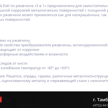
ка) Dali по ржавчине «3 в 1» предназначена для самостояте
шной коррозией металлических поверхностей с толщиной р
по ржавчине может применяться как для неокрашенных, так 
ых поверхностей.
ямо на ржавчину
ебе свойства преобразователя ржавчины, антикоррозионной
защищает от коррозии
мосферным воздействиям и влажности
следов от кисти
колебания температур от -40° до +60°с
я: Решетки, ограды, гаражи, различные металлоконструкции
, оцинкованному металлу и нержавеющей стали с незначит
и
г. Тамб
(4752) 44-