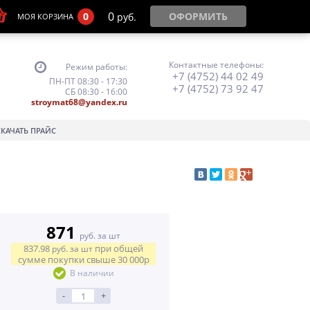
0
0
ОФОРМИТЬ
руб.
МОЯ КОРЗИНА
Контактные телефоны:
Режим работы:
+7 (4752) 44 02 49
ПН-ПТ 08:30 - 17:30
+7 (4752) 73 92 47
СБ 08:30 - 16:00
stroymat68@yandex.ru
СКАЧАТЬ ПРАЙС
871
руб. за шт
837.98
при общей
руб.
за шт
сумме покупки свыше
30 000р
В наличии
-
+