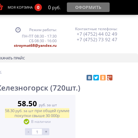
0
0
ОФОРМИТЬ
руб.
МОЯ КОРЗИНА
Контактные телефоны:
Режим работы:
+7 (4752) 44 02 49
ПН-ПТ 08:30 - 17:30
+7 (4752) 73 92 47
СБ 08:30 - 16:00
stroymat68@yandex.ru
СКАЧАТЬ ПРАЙС
к
елезногорск (720шт.)
58.50
руб. за шт
58.30
при общей сумме
руб.
за шт
покупки свыше
30 000р
В наличии
-
+