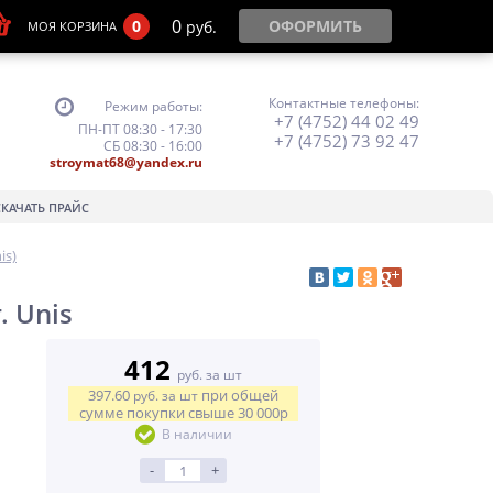
0
0
ОФОРМИТЬ
руб.
МОЯ КОРЗИНА
Контактные телефоны:
Режим работы:
+7 (4752) 44 02 49
ПН-ПТ 08:30 - 17:30
+7 (4752) 73 92 47
СБ 08:30 - 16:00
stroymat68@yandex.ru
СКАЧАТЬ ПРАЙС
is)
. Unis
412
руб. за шт
397.60
при общей
руб.
за шт
сумме покупки свыше
30 000р
В наличии
-
+