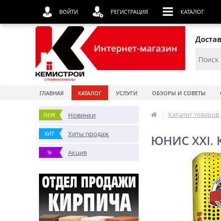
ВОЙТИ
РЕГИСТРАЦИЯ
КАТАЛОГ
Достав
ГЛАВНАЯ
КАТАЛОГ
УСЛУГИ
ОБЗОРЫ И СОВЕТЫ
|
Каталог товаров
Новинки
NEW
Хиты продаж
ХИТ
ЮНИС XXI. К
Акция
%