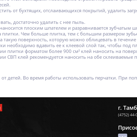
есей.
стить от бухтящих, отслаивающихся покрытий, удалить загр
вать, достаточно удалить с нее пыль.
 наносится плоским шпателем и разравнивается зубчатым шп
а плитки. Чем больше плитка, тем с большим размером зубье
на такую поверхность, которую можно облицевать в течение
ки необходимо вдавить ее к клеевой слой так, чтобы под пл
ии плитки форматом более 900 см² клей наносить на повер
ии СВП клей рекомендуется наносить на обе склеиваемые п
 от детей. Во время работы использовать перчатки. При по
и
г. Тамб
(4752) 44-
Присо