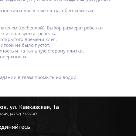
язнения и масляные пятна, обеспылить и
ателем (гребенкой). Выбор размера гребенки
в используется гребенка.
 открытого времени клея.
иткой не было пустот.
хность и на тыльную сторону плитки.
оверхности.
падании в глаза промыть их водой.
ов, ул. Кавказская, 1а
02-49,
(4752) 73-92-47
единяйтесь