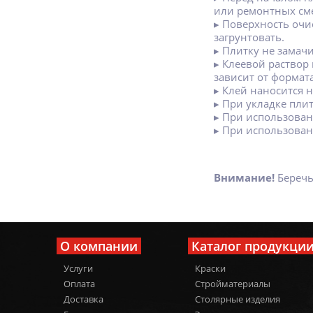
или ремонтных см
▸ Поверхность очи
загрунтовать.
▸ Плитку не замачи
▸ Клеевой раствор
зависит от формат
▸ Клей наносится 
▸ При укладке плит
▸ При использован
▸ При использован
Внимание!
Беречь
О компании
Каталог продукци
Услуги
Краски
Оплата
Стройматериалы
Доставка
Столярные изделия