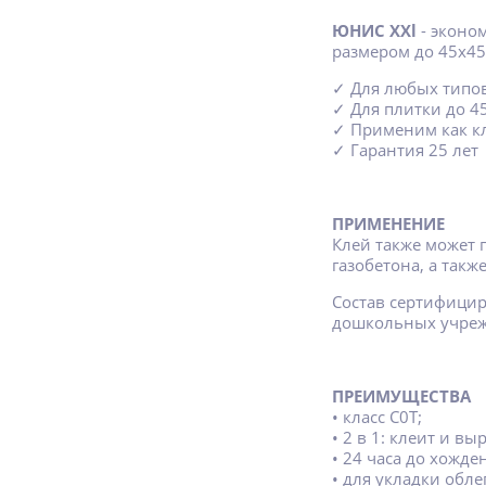
ЮНИС ХXl
- эконо
размером до 45х45
✓ Для любых типо
✓ Для плитки до 4
✓ Применим как к
✓ Гарантия 25 лет
ПРИМЕНЕНИЕ
Клей также может 
газобетона, а также
Состав сертифицир
дошкольных учреж
ПРЕИМУЩЕСТВА
• класс С0Т;
• 2 в 1: клеит и в
• 24 часа до хожде
• для укладки обл