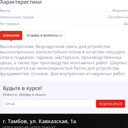
Характеристики
Бренд
Форммат
Назначение товара
Пескобетон
Хит продаж
Да
ОПИСАНИЕ
ОТЗЫВЫ И ВОПРОСЫ
(0)
Высокопрочная, безусадочная смесь для устройства
высокопрочных износостойких полов в качестве несущего
слоя в подвалах, гаражах, мастерских, производственных
цехах, а также при производстве монтажных работ. Широко
используется как мелкозернистый бетон для устройства
фундаментов, отливок. Для внутренних и наружных работ.
Будьте в курсе!
Новости, обзоры и акции
ПОДПИСАТЬСЯ
г. Тамбов, ул. Кавказская, 1а
(4752) 44-02-49,
(4752) 73-92-47