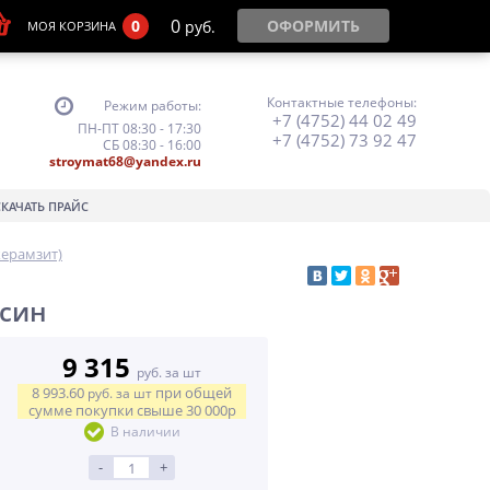
0
0
ОФОРМИТЬ
руб.
МОЯ КОРЗИНА
Контактные телефоны:
Режим работы:
+7 (4752) 44 02 49
ПН-ПТ 08:30 - 17:30
+7 (4752) 73 92 47
СБ 08:30 - 16:00
stroymat68@yandex.ru
СКАЧАТЬ ПРАЙС
керамзит)
ксин
9 315
руб. за шт
8 993.60
при общей
руб.
за шт
сумме покупки свыше
30 000р
В наличии
-
+