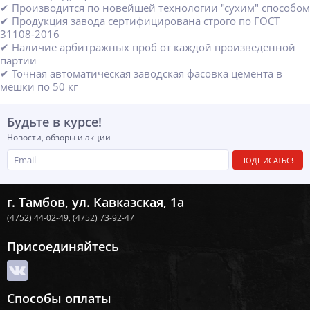
✔ Производится по новейшей технологии "сухим" способом
✔ Продукция завода сертифицирована строго по ГОСТ
31108-2016
✔ Наличие арбитражных проб от каждой произведенной
партии
✔ Точная автоматическая заводская фасовка цемента в
мешки по 50 кг
Будьте в курсе!
Новости, обзоры и акции
ПОДПИСАТЬСЯ
г. Тамбов, ул. Кавказская, 1а
(4752) 44-02-49,
(4752) 73-92-47
Присоединяйтесь
Способы оплаты