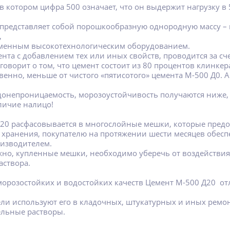
в котором цифра 500 означает, что он выдержит нагрузку в 
представляет собой порошкообразную однородную массу – 
,
ременным высокотехнологическим оборудованием.
та с добавлением тех или иных свойств, проводится за с
говорит о том, что цемент состоит из 80 процентов клинкер
твенно, меньше от чистого «пятисотого» цемента М-500 Д0. А
донепроницаемость, морозоустойчивость получаются ниже, 
личие налицо!
20 расфасовывается в многослойные мешки, которые предо
хранения, покупателю на протяжении шести месяцев обеспе
оизводителем.
жно, купленные мешки, необходимо уберечь от воздействия 
аствора.
орозостойких и водостойких качеств Цемент М-500 Д20 о
ели используют его в кладочных, штукатурных и иных ремо
ельные растворы.