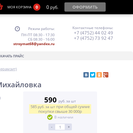
0
0
ОФОРМИТЬ
руб.
МОЯ КОРЗИНА
Контактные телефоны:
Режим работы:
+7 (4752) 44 02 49
ПН-ПТ 08:30 - 17:30
+7 (4752) 73 92 47
СБ 08:30 - 16:00
stroymat68@yandex.ru
СКАЧАТЬ ПРАЙС
керамзит)
.Михайловка
590
Н
руб. за шт
585
при общей сумме
руб.
за шт
покупки свыше
30 000р
В наличии
-
+