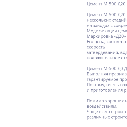
Цемент М-500 Д20 
Цемент М-500 Д20 
нескольких стадий
на заводах с сов
Модификация цемен
Маркировка «Д20» 
Его цена, соответс
скорость
затвердевания, во
положительное от
Цемент М-500 Д0 Д
Выполняя правила 
гарантируемое пр
Поэтому, очень ва
и приготовления р
Помимо хороших м
воздействиям.
Чаще всего строит
различные строит