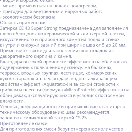
- водо- и морозостойкая;
- может применяться на полах с подогревом;
- пригодна для внутренних и наружных работ;
- экологически безопасна.
Область применения
Затирка CE 43 Super Strong предназначена для заполнения
швов облицовок из керамической и клинкерной плитки,
искусственного и природного камня на полах и стенах
внутри и снаружи зданий при ширине шва от 5 до 20 мм.
Применяется также для заполнения швов кладок из
декоративного кирпича и камня.
Благодаря высокой прочности эффективна на облицовках,
подверженных повышенному износу: на балконах,
террасах, входных группах, лестницах, коммерческих
кухнях, гаражах и т.п. Благодаря водоотталкивающим
свойствам (эффект «Aquastatic») и высокой стойкости к
грибкам и плесени (формула «MicroProtect») эффективна на
облицовках, эксплуатирующихся в условиях постоянной
влажности.
Угловые, деформационные и примыкающие к санитарно-
техническому оборудованию швы рекомендуется
заполнять силиконовой затиркой CS 25.
Приготовление смеси
Для приготовления смеси берут отмеренное количество