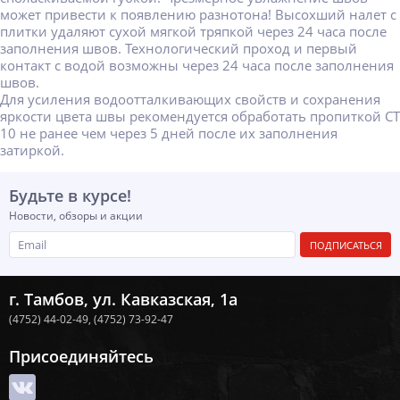
может привести к появлению разнотона! Высохший налет с
плитки удаляют сухой мягкой тряпкой через 24 часа после
заполнения швов. Технологический проход и первый
контакт с водой возможны через 24 часа после заполнения
швов.
Для усиления водоотталкивающих свойств и сохранения
яркости цвета швы рекомендуется обработать пропиткой CT
10 не ранее чем через 5 дней после их заполнения
затиркой.
Будьте в курсе!
Новости, обзоры и акции
ПОДПИСАТЬСЯ
г. Тамбов, ул. Кавказская, 1а
(4752) 44-02-49,
(4752) 73-92-47
Присоединяйтесь