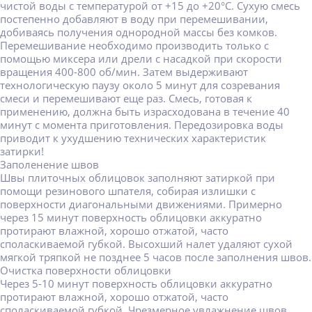
чистой воды с температурой от +15 до +20°C. Сухую смесь
постепенно добавляют в воду при перемешивании,
добиваясь получения однородной массы без комков.
Перемешивание необходимо производить только с
помощью миксера или дрели с насадкой при скорости
вращения 400-800 об/мин. Затем выдерживают
технологическую паузу около 5 минут для созревания
смеси и перемешивают еще раз. Смесь, готовая к
применению, должна быть израсходована в течение 40
минут с момента приготовления. Передозировка воды
приводит к ухудшению технических характеристик
затирки!
Заполенение швов
Швы плиточных облицовок заполняют затиркой при
помощи резинового шпателя, собирая излишки с
поверхности диагональными движениями. Примерно
через 15 минут поверхность облицовки аккуратно
протирают влажной, хорошо отжатой, часто
споласкиваемой губкой. Высохший налет удаляют сухой
мягкой тряпкой не позднее 5 часов после заполнения швов.
Очистка поверхности облицовки
Через 5-10 минут поверхность облицовки аккуратно
протирают влажной, хорошо отжатой, часто
споласкиваемой губкой. Чрезмерное увлажнение швов