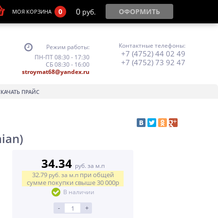
0
0
ОФОРМИТЬ
руб.
МОЯ КОРЗИНА
Контактные телефоны:
Режим работы:
+7 (4752) 44 02 49
ПН-ПТ 08:30 - 17:30
+7 (4752) 73 92 47
СБ 08:30 - 16:00
stroymat68@yandex.ru
СКАЧАТЬ ПРАЙС
ian)
34.34
руб. за м.п
32.79
при общей
руб.
за м.п
сумме покупки свыше
30 000р
В наличии
-
+