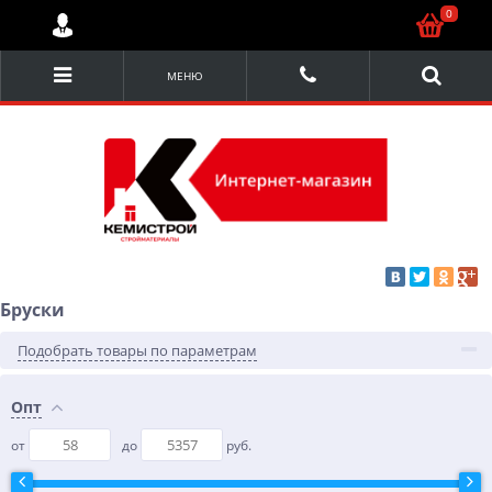
0
МЕНЮ
Бруски
Подобрать товары по параметрам
Опт
от
до
руб.