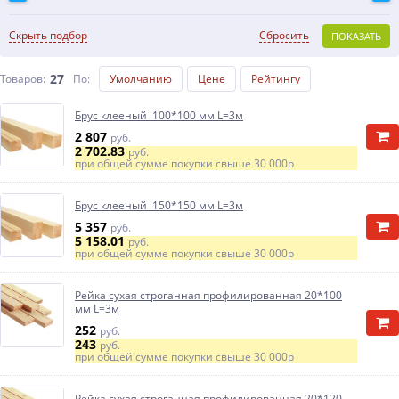
Скрыть подбор
Сбросить
ПОКАЗАТЬ
27
Товаров:
По
:
Умолчанию
Цене
Рейтингу
Брус клееный 100*100 мм L=3м
2 807
руб.
2 702.83
руб.
при общей сумме покупки свыше
30 000р
Брус клееный 150*150 мм L=3м
5 357
руб.
5 158.01
руб.
при общей сумме покупки свыше
30 000р
Рейка сухая строганная профилированная 20*100
мм L=3м
252
руб.
243
руб.
при общей сумме покупки свыше
30 000р
Рейка сухая строганная профилированная 20*120