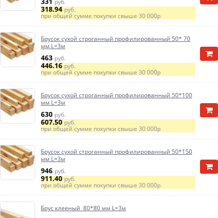
331
руб.
318.94
руб.
при общей сумме покупки свыше
30 000р
Брусок сухой строганный профилированный 50* 70
мм L=3м
463
руб.
446.16
руб.
при общей сумме покупки свыше
30 000р
Брусок сухой строганный профилированный 50*100
мм L=3м
630
руб.
607.50
руб.
при общей сумме покупки свыше
30 000р
Брусок сухой строганный профилированный 50*150
мм L=3м
946
руб.
911.40
руб.
при общей сумме покупки свыше
30 000р
Брус клееный 80*80 мм L=3м