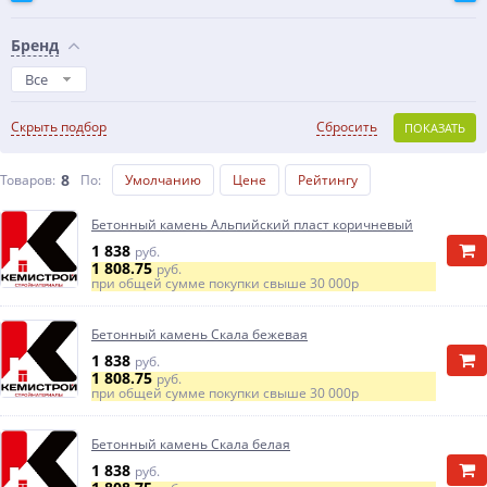
Бренд
Все
Скрыть подбор
Сбросить
ПОКАЗАТЬ
8
Товаров:
По
:
Умолчанию
Цене
Рейтингу
Бетонный камень Альпийский пласт коричневый
1 838
руб.
1 808.75
руб.
при общей сумме покупки свыше
30 000р
Бетонный камень Скала бежевая
1 838
руб.
1 808.75
руб.
при общей сумме покупки свыше
30 000р
Бетонный камень Скала белая
1 838
руб.