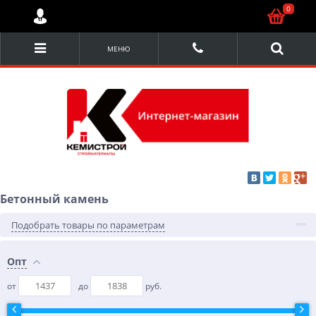
0
МЕНЮ
Бетонный камень
Подобрать товары по параметрам
Опт
от
до
руб.