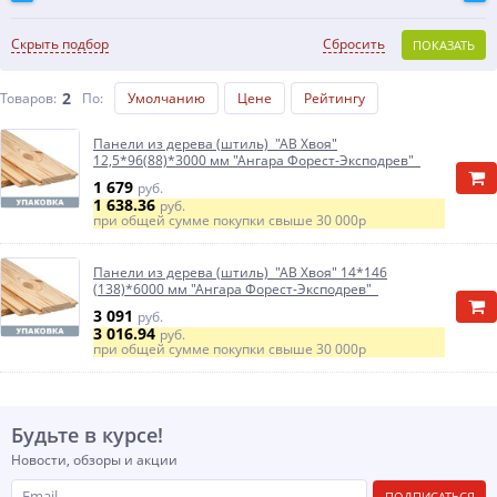
Скрыть подбор
Сбросить
ПОКАЗАТЬ
2
Товаров:
По
:
Умолчанию
Цене
Рейтингу
Панели из дерева (штиль) "АВ Хвоя"
12,5*96(88)*3000 мм "Ангара Форест-Эксподрев"
1 679
руб.
1 638.36
руб.
при общей сумме покупки свыше
30 000р
Панели из дерева (штиль) "АВ Хвоя" 14*146
(138)*6000 мм "Ангара Форест-Эксподрев"
3 091
руб.
3 016.94
руб.
при общей сумме покупки свыше
30 000р
Будьте в курсе!
Новости, обзоры и акции
ПОДПИСАТЬСЯ