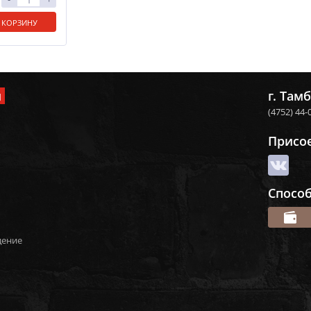
 КОРЗИНУ
и
г. Тамб
(4752) 44-
Присо
Спосо
дение