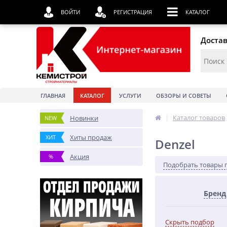
ВОЙТИ
РЕГИСТРАЦИЯ
КАТАЛОГ
Достав
ГЛАВНАЯ
КАТАЛОГ
УСЛУГИ
ОБЗОРЫ И СОВЕТЫ
|
Каталог товаров
Новинки
NEW
Хиты продаж
ХИТ
Denzel
Акция
%
Подобрать товары 
Бренд
Скрыть подбор