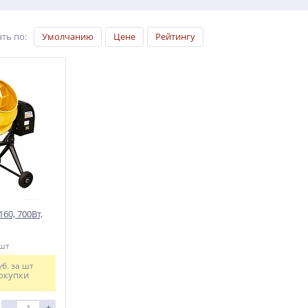
ть по
:
Умолчанию
Цене
Рейтингу
60, 700Вт,
 шт
уб.
за шт
окупки
-
+