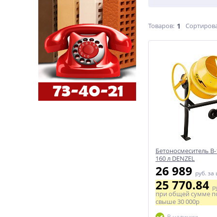
Товаров:
1
Сортирова
Бетоносмеситель В-1
160 л DENZEL
26 989
руб.
за
25 770.84
р
при общей сумме п
свыше
30 000р
В наличии