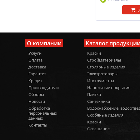
В
О компании
Каталог продукци
Услуги
Краски
Оплата
Стройматериалы
Доставка
Столярные изделия
Гарантия
Электротовары
Кредит
Инструменты
Производители
Напольные покрытия
Обзоры
Плитка
Новости
Сантехника
Обработка
Водоснабжение, водоотве
персональных
Скобяные изделия
данных
Краски
Контакты
Освещение