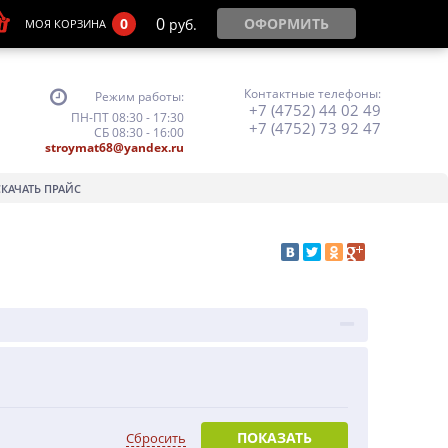
0
0
ОФОРМИТЬ
руб.
МОЯ КОРЗИНА
Контактные телефоны:
Режим работы:
+7 (4752) 44 02 49
ПН-ПТ 08:30 - 17:30
+7 (4752) 73 92 47
СБ 08:30 - 16:00
stroymat68@yandex.ru
СКАЧАТЬ ПРАЙС
ПОКАЗАТЬ
Сбросить