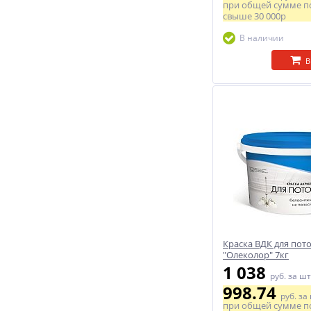
при общей сумме п
свыше
30 000р
В наличии
В
Краска ВДК для пот
"Олеколор" 7кг
1 038
руб.
за шт
998.74
руб.
за
при общей сумме п