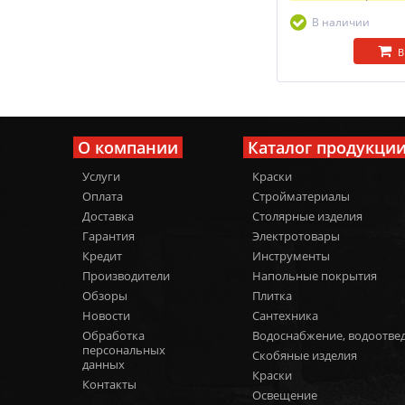
В наличии
В
О компании
Каталог продукци
Услуги
Краски
Оплата
Стройматериалы
Доставка
Столярные изделия
Гарантия
Электротовары
Кредит
Инструменты
Производители
Напольные покрытия
Обзоры
Плитка
Новости
Сантехника
Обработка
Водоснабжение, водоотве
персональных
Скобяные изделия
данных
Краски
Контакты
Освещение