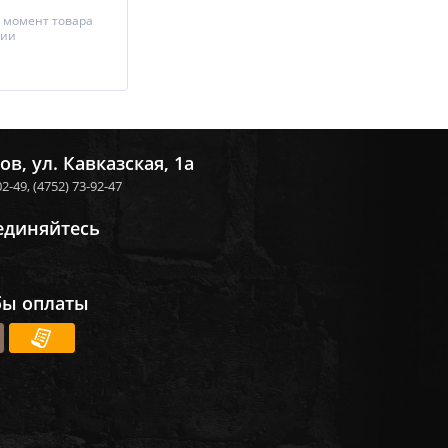
 момент товара
чии
ов, ул. Кавказская, 1а
02-49,
(4752) 73-92-47
единяйтесь
бы оплаты