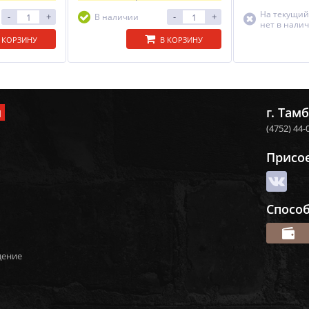
На текущий
-
+
-
+
В наличии
нет в нали
 КОРЗИНУ
В КОРЗИНУ
и
г. Тамб
(4752) 44-
Присо
Спосо
дение