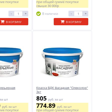
мме покупки
при общей сумме покупки
свыше
30 000р
-
+
-
+
В наличии
В КОРЗИНУ
В КОРЗИНУ
терьерная
Краска ВДК фасадная "Олеколор"
3кг
805
за шт
руб.
за шт
0
774.89
руб.
за шт
руб.
за шт
мме покупки
при общей сумме покупки