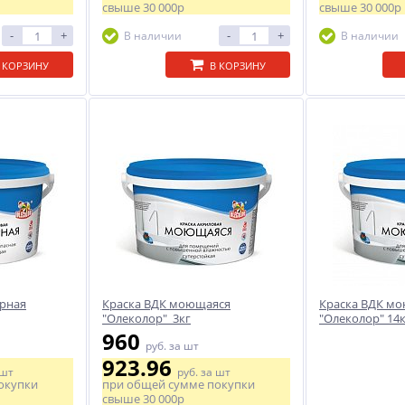
свыше
30 000р
свыше
30 000р
-
+
-
+
В наличии
В наличии
 КОРЗИНУ
В КОРЗИНУ
ерная
Краска ВДК моющаяся
Краска ВДК м
"Олеколор" 3кг
"Олеколор" 14
960
руб.
за шт
923.96
 шт
руб.
за шт
окупки
при общей сумме покупки
свыше
30 000р