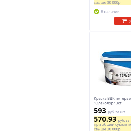
свыше
30 000р
В наличии
В
Краска ВДК интерь
"Олеколор" 3кг
593
руб.
за шт
570.93
руб.
за
при общей сумме п
свыше
30 000р