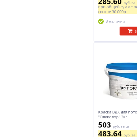
285.60
руб.
за
при общей сумме п
свыше
30 000р
В наличии
В
Краска ВДК для пот
"Олеколор" 3кг
503
руб.
за шт
483.64
руб.
за