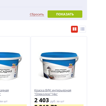
ПОКАЗАТЬ
Сбросить
садная
Краска ВДК интерьерная
г
"Олеколор"14кг
2 403
за шт
руб.
за шт