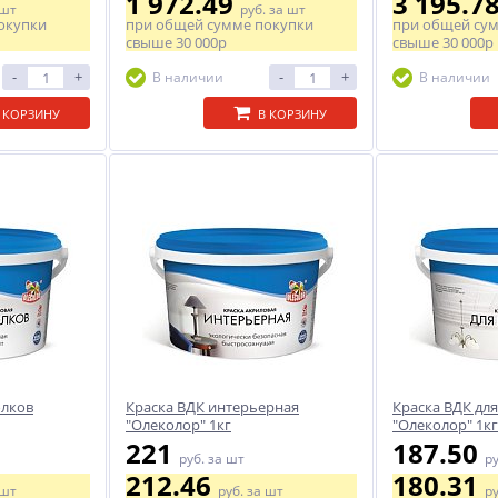
1 972.49
3 195.7
 шт
руб.
за шт
окупки
при общей сумме покупки
при общей су
свыше
30 000р
свыше
30 000р
-
+
-
+
В наличии
В наличии
 КОРЗИНУ
В КОРЗИНУ
олков
Краска ВДК интерьерная
Краска ВДК дл
"Олеколор" 1кг
"Олеколор" 1кг
221
187.50
руб.
за шт
р
212.46
180.31
 шт
руб.
за шт
р