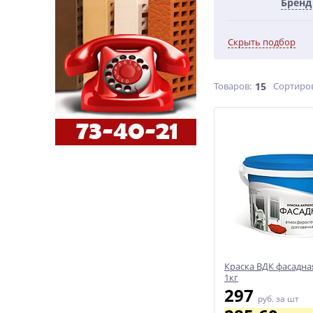
Бренд
Скрыть подбор
Товаров:
15
Сортиро
Краска ВДК фасадна
1кг
297
руб.
за шт