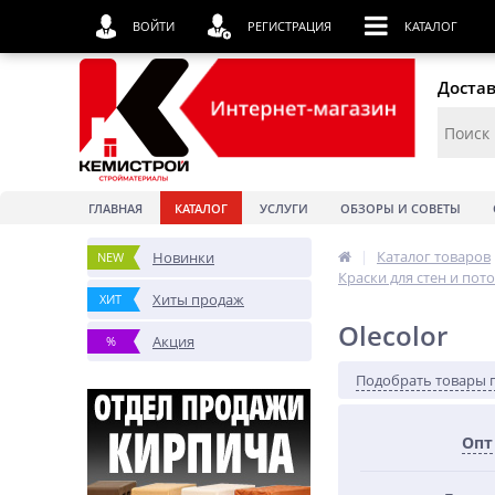
ВОЙТИ
РЕГИСТРАЦИЯ
КАТАЛОГ
Достав
ГЛАВНАЯ
КАТАЛОГ
УСЛУГИ
ОБЗОРЫ И СОВЕТЫ
|
Каталог товаров
Новинки
NEW
Краски для стен и пот
Хиты продаж
ХИТ
Olecolor
Акция
%
Подобрать товары 
Опт