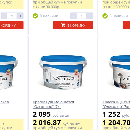
окупки
при общей сумме покупки
при общей су
свыше
30 000р
свыше
30 000р
-
+
-
+
В наличии
В наличии
 КОРЗИНУ
В КОРЗИНУ
олков
Краска ВДК моющаяся
Краска ВДК ин
"Олеколор" 7кг
"Олеколор" 7кг
2 095
1 252
руб.
за шт
руб.
2 016.87
1 204.7
 шт
руб.
за шт
окупки
при общей сумме покупки
при общей су