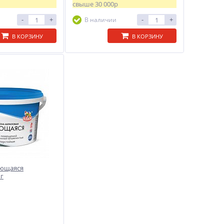
свыше
30 000р
-
+
-
+
В наличии
В КОРЗИНУ
В КОРЗИНУ
оющаяся
кг