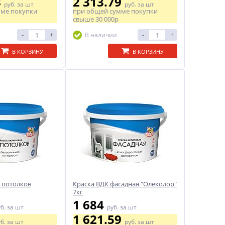
8
2 313.79
руб.
за шт
руб.
за шт
мме покупки
при общей сумме покупки
свыше
30 000р
-
+
-
+
В наличии
В КОРЗИНУ
В КОРЗИНУ
я потолков
Краска ВДК фасадная "Олеколор"
7кг
1 684
уб.
за шт
руб.
за шт
1 621.59
уб.
за шт
руб.
за шт