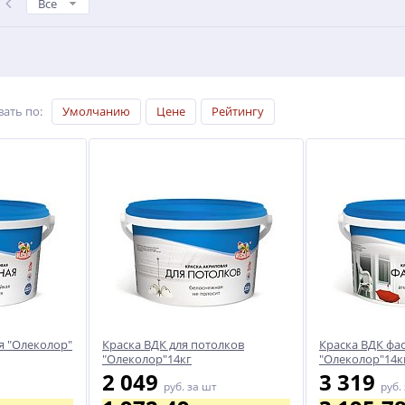
Все
вать по
:
Умолчанию
Цене
Рейтингу
я "Олеколор"
Краска ВДК для потолков
Краска ВДК фа
"Олеколор"14кг
"Олеколор"14к
2 049
3 319
руб.
за шт
руб.