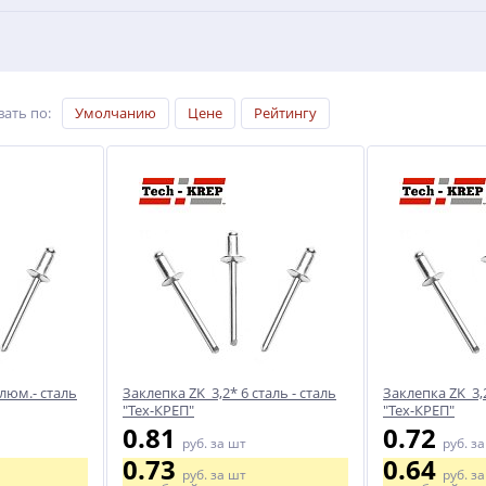
вать по
:
Умолчанию
Цене
Рейтингу
алюм.- сталь
Заклепка ZK 3,2* 6 сталь - сталь
Заклепка ZK 3,2
"Тех-КРЕП"
"Тех-КРЕП"
0.81
0.72
руб.
за шт
руб.
за
0.73
0.64
руб.
за шт
руб.
за