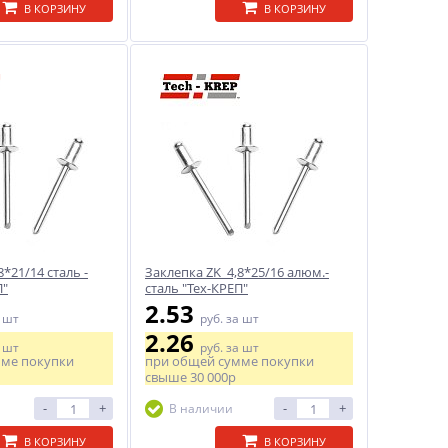
В КОРЗИНУ
В КОРЗИНУ
*21/14 сталь -
Заклепка ZK 4,8*25/16 алюм.-
П"
сталь "Тех-КРЕП"
2.53
 шт
руб.
за шт
2.26
 шт
руб.
за шт
мме покупки
при общей сумме покупки
свыше
30 000р
-
+
-
+
В наличии
В КОРЗИНУ
В КОРЗИНУ