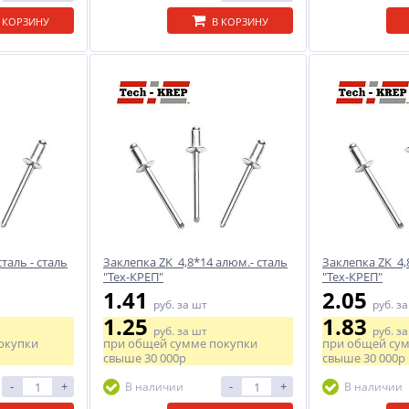
 КОРЗИНУ
В КОРЗИНУ
таль - сталь
Заклепка ZK 4,8*14 алюм.- сталь
Заклепка ZK 4,
"Тех-КРЕП"
"Тех-КРЕП"
1.41
2.05
руб.
за шт
руб.
за
1.25
1.83
руб.
за шт
руб.
за
окупки
при общей сумме покупки
при общей су
свыше
30 000р
свыше
30 000р
-
+
-
+
В наличии
В наличии