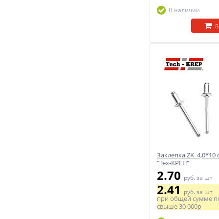
В наличии
В
Заклепка ZK 4,0*10 с
"Тех-КРЕП"
2.70
руб.
за шт
2.41
руб.
за шт
при общей сумме п
свыше
30 000р