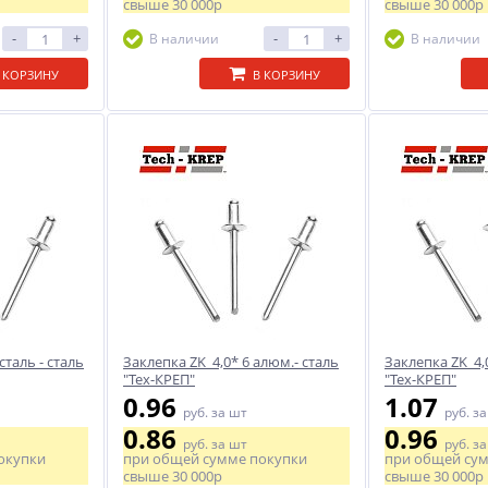
свыше
30 000р
свыше
30 000р
-
+
-
+
В наличии
В наличии
 КОРЗИНУ
В КОРЗИНУ
сталь - сталь
Заклепка ZK 4,0* 6 алюм.- сталь
Заклепка ZK 4,
"Тех-КРЕП"
"Тех-КРЕП"
0.96
1.07
руб.
за шт
руб.
за
0.86
0.96
руб.
за шт
руб.
за
окупки
при общей сумме покупки
при общей су
свыше
30 000р
свыше
30 000р