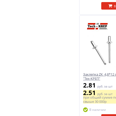
В
Заклепка ZK 4,8*12 с
"Тех-КРЕП"
2.81
руб.
за шт
2.51
руб.
за шт
при общей сумме п
свыше
30 000р
В наличии