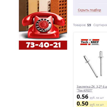
Скрыть подбор
Товаров:
59
Сортиро
Заклепка ZK 3,2* 6 
"Тех-КРЕП"
0.56
руб.
за шт
0.50
руб.
за шт