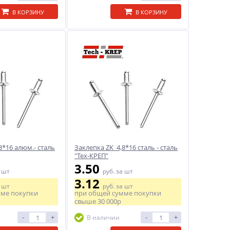
В КОРЗИНУ
В КОРЗИНУ
8*16 алюм.- сталь
Заклепка ZK 4,8*16 сталь - сталь
"Тех-КРЕП"
3.50
 шт
руб.
за шт
3.12
 шт
руб.
за шт
мме покупки
при общей сумме покупки
свыше
30 000р
-
+
-
+
В наличии