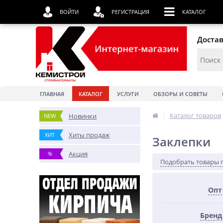
ВОЙТИ
РЕГИСТРАЦИЯ
КАТАЛОГ
Достав
ГЛАВНАЯ
КАТАЛОГ
УСЛУГИ
ОБЗОРЫ И СОВЕТЫ
|
Каталог товаров
Новинки
NEW
Хиты продаж
ХИТ
Заклепки
Акция
%
Подобрать товары 
Опт
Бренд