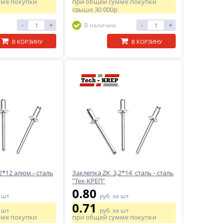
мме покупки
при общей сумме покупки
свыше
30 000р
-
+
-
+
В наличии
В КОРЗИНУ
В КОРЗИНУ
2*12 алюм.- сталь
Заклепка ZK 3,2*14 сталь - сталь
"Тех-КРЕП"
0.80
 шт
руб.
за шт
0.71
 шт
руб.
за шт
мме покупки
при общей сумме покупки