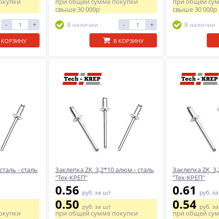
окупки
при общей сумме покупки
при общей су
свыше
30 000р
свыше
30 000р
-
+
-
+
В наличии
В наличии
 КОРЗИНУ
В КОРЗИНУ
сталь - сталь
Заклепка ZK 3,2*10 алюм.- сталь
Заклепка ZK 3,
"Тех-КРЕП"
"Тех-КРЕП"
0.56
0.61
руб.
за шт
руб.
за
0.50
0.54
руб.
за шт
руб.
за
окупки
при общей сумме покупки
при общей су