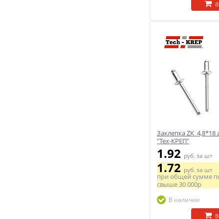
В
Заклепка ZK 4,8*18 
"Тех-КРЕП"
1.92
руб.
за шт
1.72
руб.
за шт
при общей сумме п
свыше
30 000р
В наличии
В