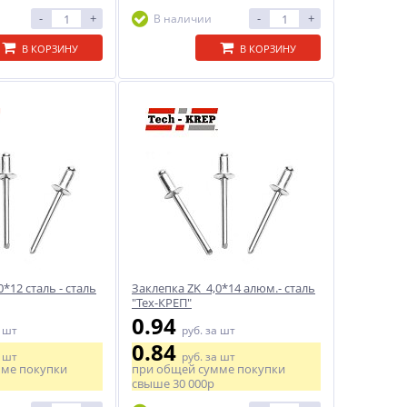
-
+
-
+
В наличии
В КОРЗИНУ
В КОРЗИНУ
*12 сталь - сталь
Заклепка ZK 4,0*14 алюм.- сталь
"Тех-КРЕП"
0.94
 шт
руб.
за шт
0.84
 шт
руб.
за шт
мме покупки
при общей сумме покупки
свыше
30 000р