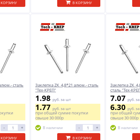
 КОРЗИНУ
В КОРЗИНУ
алюм.- сталь
Заклепка ZK 4,8*21 алюм.- сталь
Заклепка ZK 4,8
"Тех-КРЕП"
сталь "Тех-КРЕ
1.98
7.07
руб.
за шт
руб.
за
1.77
6.30
руб.
за шт
руб.
за
окупки
при общей сумме покупки
при общей су
свыше
30 000р
свыше
30 000р
-
+
-
+
В наличии
В наличии
 КОРЗИНУ
В КОРЗИНУ