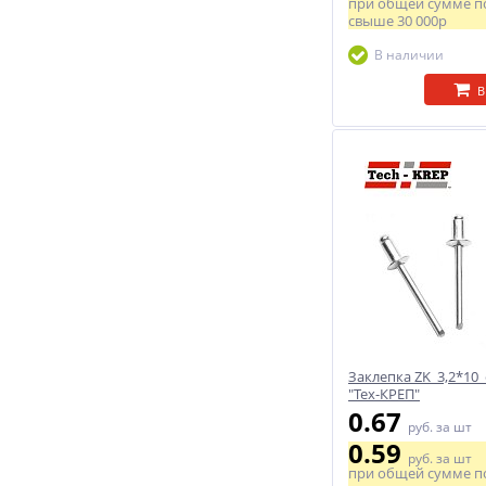
при общей сумме п
свыше
30 000р
В наличии
В
Заклепка ZK 3,2*10 
"Тех-КРЕП"
0.67
руб.
за шт
0.59
руб.
за шт
при общей сумме п