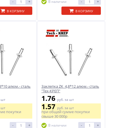
-
+
-
+
В наличии
В КОРЗИНУ
В КОРЗИНУ
8*10 алюм.- сталь
Заклепка ZK 4,8*12 алюм.- сталь
"Тех-КРЕП"
1.76
 шт
руб.
за шт
1.57
 шт
руб.
за шт
мме покупки
при общей сумме покупки
свыше
30 000р
-
+
-
+
В наличии