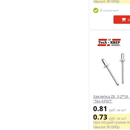
свыше
30 000р
В наличии
В
Заклепка ZK 3,2*16 
"Тех-КРЕП"
0.81
руб.
за шт
0.73
руб.
за шт
при общей сумме п
свыше
30 000р