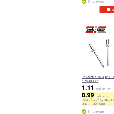
В наличии
В
Заклепка ZK 4,0*16 
"Тех-КРЕП"
1.11
руб.
за шт
0.99
руб.
за шт
при общей сумме п
свыше
30 000р
В наличии