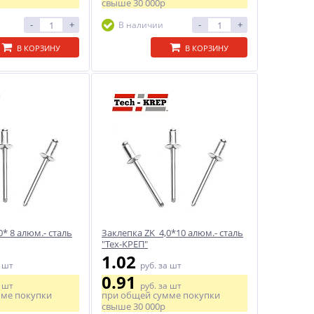
свыше
30 000р
-
+
-
+
В наличии
В КОРЗИНУ
В КОРЗИНУ
0* 8 алюм.- сталь
Заклепка ZK 4,0*10 алюм.- сталь
"Тех-КРЕП"
1.02
 шт
руб.
за шт
0.91
 шт
руб.
за шт
мме покупки
при общей сумме покупки
свыше
30 000р