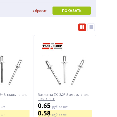
ПОКАЗАТЬ
Сбросить
* 8 сталь - сталь
Заклепка ZK 3,2* 8 алюм.- сталь
"Тех-КРЕП"
0.65
 шт
руб.
за шт
0.58
 шт
руб.
за шт