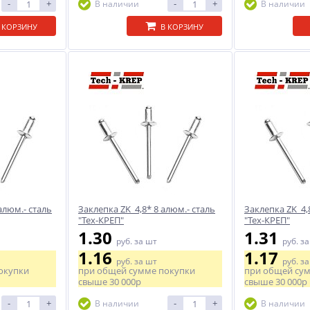
-
+
-
+
В наличии
В наличии
 КОРЗИНУ
В КОРЗИНУ
алюм.- сталь
Заклепка ZK 4,8* 8 алюм.- сталь
Заклепка ZK 4,
"Тех-КРЕП"
"Тех-КРЕП"
1.30
1.31
руб.
за шт
руб.
за
1.16
1.17
руб.
за шт
руб.
за
окупки
при общей сумме покупки
при общей су
свыше
30 000р
свыше
30 000р
-
+
-
+
В наличии
В наличии