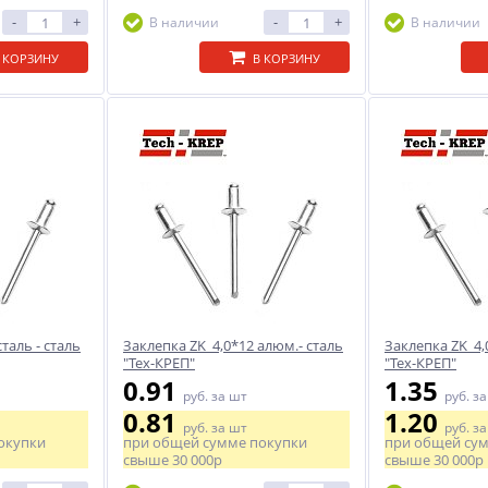
-
+
-
+
В наличии
В наличии
 КОРЗИНУ
В КОРЗИНУ
таль - сталь
Заклепка ZK 4,0*12 алюм.- сталь
Заклепка ZK 4,0
"Тех-КРЕП"
"Тех-КРЕП"
0.91
1.35
руб.
за шт
руб.
за
0.81
1.20
руб.
за шт
руб.
за
окупки
при общей сумме покупки
при общей су
свыше
30 000р
свыше
30 000р