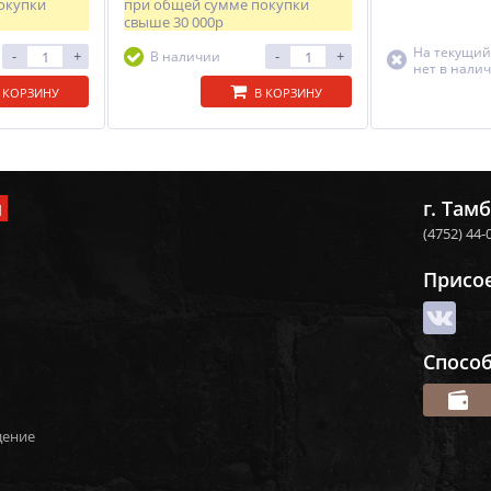
окупки
при общей сумме покупки
свыше
30 000р
На текущий
-
+
-
+
В наличии
нет в нали
 КОРЗИНУ
В КОРЗИНУ
и
г. Тамб
(4752) 44-
Присо
Спосо
дение