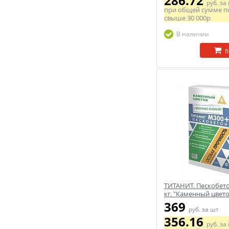
286.72
руб.
за
при общей сумме п
свыше
30 000р
В наличии
В
ТИТАНИТ. Пескобето
кг. "Каменный цвето
369
руб.
за шт
356.16
руб.
за