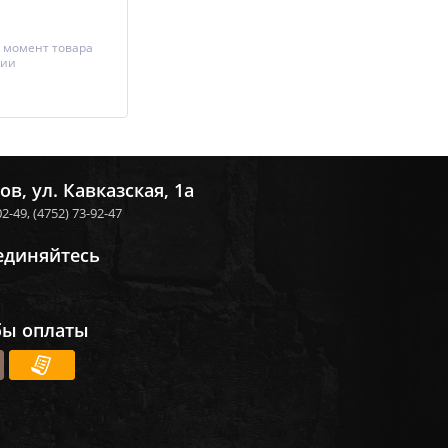
 момент товара
чии
ов, ул. Кавказская, 1а
02-49,
(4752) 73-92-47
единяйтесь
бы оплаты