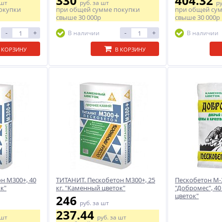
330
404.32
 шт
руб.
за шт
р
окупки
при общей сумме покупки
при общей су
свыше
30 000р
свыше
30 000р
-
+
-
+
В наличии
В наличии
 КОРЗИНУ
В КОРЗИНУ
н М300+, 40
ТИТАНИТ. Пескобетон М300+, 25
Пескобетон М-
к"
кг. "Каменный цветок"
"Добромес", 40
цветок"
246
руб.
за шт
237.44
 шт
руб.
за шт