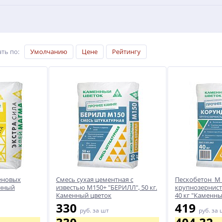
ть по
:
Умолчанию
Цене
Рейтингу
еновых
Смесь сухая цементная с
Пескобетон М 
енный
известью М150+ "БЕРИЛЛ", 50 кг.
крупнозернис
Каменный цветок
40 кг "Каменны
330
419
руб.
за шт
руб.
за 