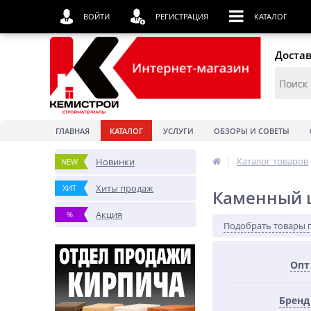
ВОЙТИ
РЕГИСТРАЦИЯ
КАТАЛОГ
Достав
ГЛАВНАЯ
КАТАЛОГ
УСЛУГИ
ОБЗОРЫ И СОВЕТЫ
|
Каталог товаров
Новинки
NEW
Хиты продаж
ХИТ
Каменный 
Акция
%
Подобрать товары 
Опт
Бренд