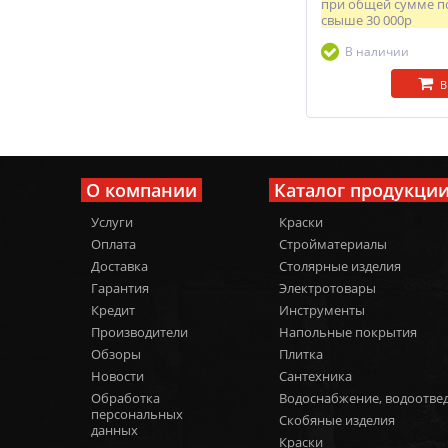
при общей сумме п
свыше
30 000р
В наличии
В
О компании
Каталог продукци
Услуги
Краски
Оплата
Стройматериалы
Доставка
Столярные изделия
Гарантия
Электротовары
Кредит
Инструменты
Производители
Напольные покрытия
Обзоры
Плитка
Новости
Сантехника
Обработка
Водоснабжение, водоотве
персональных
Скобяные изделия
данных
Краски