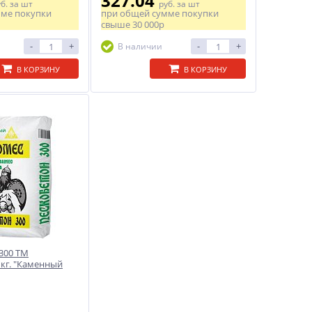
327.04
уб.
за шт
руб.
за шт
мме покупки
при общей сумме покупки
свыше
30 000р
-
+
-
+
В наличии
В КОРЗИНУ
В КОРЗИНУ
300 ТМ
 кг. "Каменный