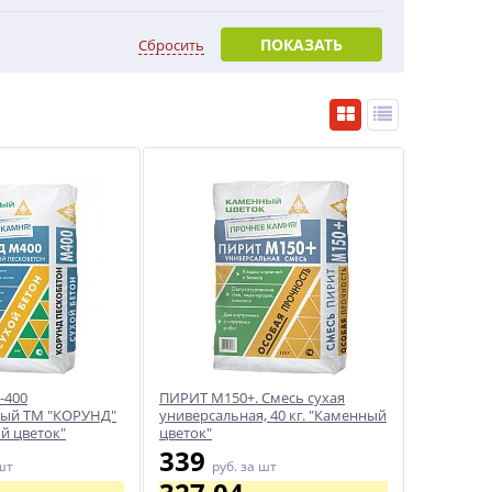
ПОКАЗАТЬ
Сбросить
-400
ПИРИТ М150+. Смесь сухая
тый ТМ "КОРУНД"
универсальная, 40 кг. "Каменный
й цветок"
цветок"
339
шт
руб.
за шт