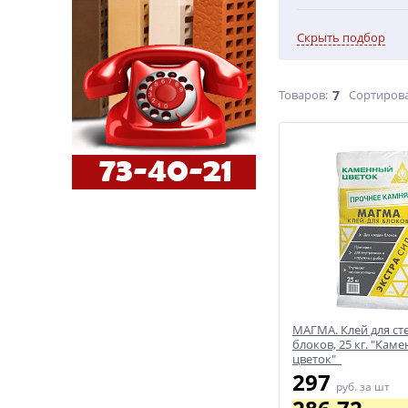
Скрыть подбор
Товаров:
7
Сортирова
МАГМА. Клей для ст
блоков, 25 кг. "Кам
цветок"
297
руб.
за шт