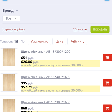
Бренд
Все
Скрыть подбор
Сбросить
ПОКАЗАТЬ
16
Товаров:
По
:
Умолчанию
Цене
Рейтингу
Щит мебельный АВ 18*300*1200
651
руб.
626.86
руб.
при общей сумме покупки свыше
30 000р
Щит мебельный АВ 18*400*1600
995
руб.
957.71
руб.
при общей сумме покупки свыше
30 000р
Щит мебельный АВ 18*300*1600
868
руб.