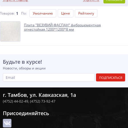
1
Товаров:
По
:
Умолчанию
Цене
Рейтингу
Плита "ВЕЗУВИЙ-ФАСПАН" фиброцементная
огнестойкая 1200*1200*8 мм
Будьте в курсе!
Новости, обзоры и акции
ПОДПИСАТЬСЯ
г. Тамбов, ул. Кавказская, 1а
(4752) 44-02-49,
(4752) 73-92-47
Присоединяйтесь