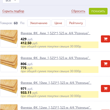
Все
Скрыть подбор
Сбросить
ПОКАЗАТЬ
60
Товаров:
По
:
Умолчанию
Цене
Рейтингу
Фанера ФК 4мм 1,525*1,525 м 4/4 "Розница"
429
руб.
412.50
руб.
при общей сумме покупки свыше
30 000р
Фанера ФК 8мм 1,525*1,525 м 4/4 "Розница"
806
руб.
775
руб.
при общей сумме покупки свыше
30 000р
Фанера ФК 10мм 1,525*1,525 м 4/4 "Розница"
971
руб.
933.11
руб.
при общей сумме покупки свыше
30 000р
Фанера ФК 12мм 1,525*1,525 м 4/4 "Розница"