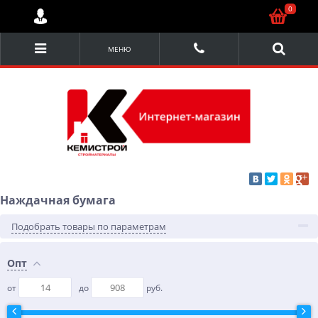
0
МЕНЮ
Наждачная бумага
Подобрать товары по параметрам
Опт
от
до
руб.