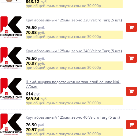
843.12
руб.
при общей сумме покупки свыше
30 000р
Круг абразивный 125мм, зерно 320 Velcro Targ (5 шт.)
76.50
руб.
70.98
руб.
при общей сумме покупки свыше
30 000р
Круг абразивный 125мм, зерно 240 Velcro Targ (5 шт.)
76.50
руб.
70.97
руб.
при общей сумме покупки свыше
30 000р
Шлиф-шкурка водостойкая на тканевой основе №4 ,
775мм
614
руб.
569.84
руб.
при общей сумме покупки свыше
30 000р
Круг абразивный 125мм, зерно 40 Velcro Targ (5 шт.)
76.50
руб.
70.97
руб.
при общей сумме покупки свыше
30 000р