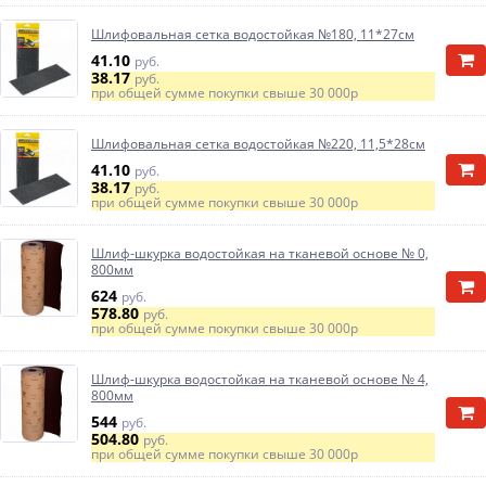
Шлифовальная сетка водостойкая №180, 11*27см
41.10
руб.
38.17
руб.
при общей сумме покупки свыше
30 000р
Шлифовальная сетка водостойкая №220, 11,5*28см
41.10
руб.
38.17
руб.
при общей сумме покупки свыше
30 000р
Шлиф-шкурка водостойкая на тканевой основе № 0,
800мм
624
руб.
578.80
руб.
при общей сумме покупки свыше
30 000р
Шлиф-шкурка водостойкая на тканевой основе № 4,
800мм
544
руб.
504.80
руб.
при общей сумме покупки свыше
30 000р