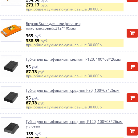
руб.
273.17
руб.
при общей сумме покупки свыше
30 000р
Брусок Staer для шлифования,
пластмассовый,212*105мм
365
руб.
338.59
руб.
при общей сумме покупки свыше
30 000р
Губка для шлифования, мелкая, Р120, 100*68*26мм
95
руб.
87.78
руб.
при общей сумме покупки свыше
30 000р
Губка для шлифования, средняя Р80, 100*68*26мм
95
руб.
87.78
руб.
при общей сумме покупки свыше
30 000р
Губка для шлифования, средняя, Р120, 100*68*26мм
угловая
135
руб.