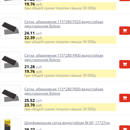
19.76
руб.
при общей сумме покупки свыше
30 000р
Сетка абразивная 115*280 P320 водостойкая
двусторонняя Bohrer
24.11
руб.
22.39
руб.
при общей сумме покупки свыше
30 000р
Сетка абразивная 115*280 P400 водостойкая
двусторонняя Bohrer
21.28
руб.
19.76
руб.
при общей сумме покупки свыше
30 000р
Сетка абразивная 115*280 P600 водостойкая
двусторонняя Bohrer
25.52
руб.
23.70
руб.
при общей сумме покупки свыше
30 000р
Шлифовальная сетка водостойкая № 60, 11*27см
39.27
руб.