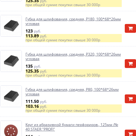
125.35
руб.
при общей сумме покупки свыше
30 000р
Губка для шлифования, средняя, Р180, 100*68*26мм
угловая
123
руб.
113.89
руб.
при общей сумме покупки свыше
30 000р
Губка для шлифования, средняя, Р320, 100*68*26мм
угловая
135
руб.
125.35
руб.
при общей сумме покупки свыше
30 000р
Губка для шлифования, средняя, Р80, 100*68*26мм
угловая
111.50
руб.
103.16
руб.
при общей сумме покупки свыше
30 000р
Круг из абразивной бумаги перфориров., 125мм /№
40 STAER "PROFI"