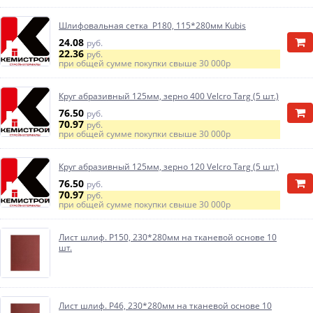
Шлифовальная сетка Р180, 115*280мм Kubis
24.08
руб.
22.36
руб.
при общей сумме покупки свыше
30 000р
Круг абразивный 125мм, зерно 400 Velcro Targ (5 шт.)
76.50
руб.
70.97
руб.
при общей сумме покупки свыше
30 000р
Круг абразивный 125мм, зерно 120 Velcro Targ (5 шт.)
76.50
руб.
70.97
руб.
при общей сумме покупки свыше
30 000р
Лист шлиф. Р150, 230*280мм на тканевой основе 10
шт.
Лист шлиф. Р46, 230*280мм на тканевой основе 10