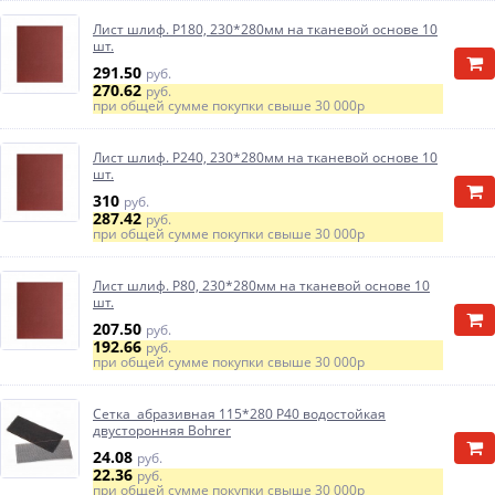
Лист шлиф. Р180, 230*280мм на тканевой основе 10
шт.
291.50
руб.
270.62
руб.
при общей сумме покупки свыше
30 000р
Лист шлиф. Р240, 230*280мм на тканевой основе 10
шт.
310
руб.
287.42
руб.
при общей сумме покупки свыше
30 000р
Лист шлиф. Р80, 230*280мм на тканевой основе 10
шт.
207.50
руб.
192.66
руб.
при общей сумме покупки свыше
30 000р
Сетка абразивная 115*280 P40 водостойкая
двусторонняя Bohrer
24.08
руб.
22.36
руб.
при общей сумме покупки свыше
30 000р