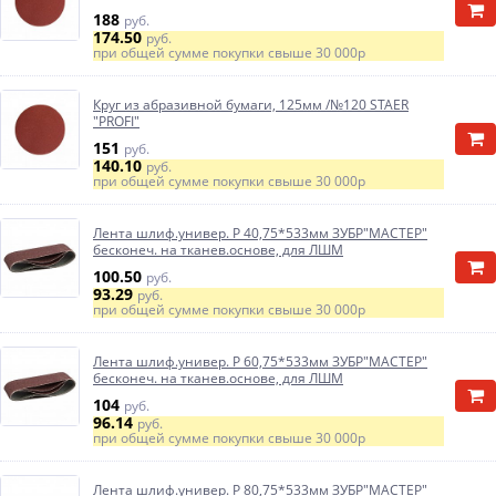
188
руб.
174.50
руб.
при общей сумме покупки свыше
30 000р
Круг из абразивной бумаги, 125мм /№120 STAER
"PROFI"
151
руб.
140.10
руб.
при общей сумме покупки свыше
30 000р
Лента шлиф.универ. Р 40,75*533мм ЗУБР"МАСТЕР"
бесконеч. на тканев.основе, для ЛШМ
100.50
руб.
93.29
руб.
при общей сумме покупки свыше
30 000р
Лента шлиф.универ. Р 60,75*533мм ЗУБР"МАСТЕР"
бесконеч. на тканев.основе, для ЛШМ
104
руб.
96.14
руб.
при общей сумме покупки свыше
30 000р
Лента шлиф.универ. Р 80,75*533мм ЗУБР"МАСТЕР"