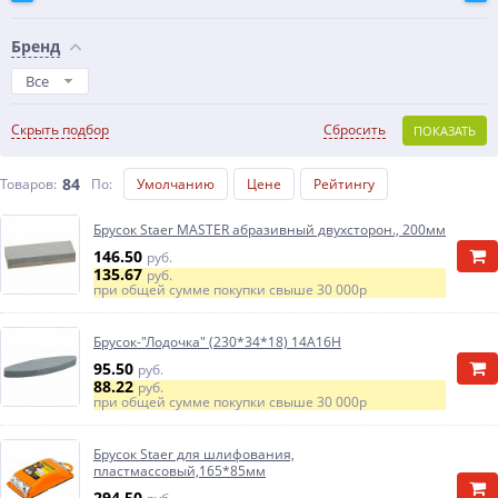
Бренд
Все
Скрыть подбор
Сбросить
ПОКАЗАТЬ
84
Товаров:
По
:
Умолчанию
Цене
Рейтингу
Брусок Staer MASTER абразивный двухсторон., 200мм
146.50
руб.
135.67
руб.
при общей сумме покупки свыше
30 000р
Брусок-"Лодочка" (230*34*18) 14А16Н
95.50
руб.
88.22
руб.
при общей сумме покупки свыше
30 000р
Брусок Staer для шлифования,
пластмассовый,165*85мм
294.50