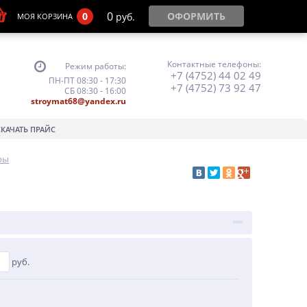
0
0
ОФОРМИТЬ
руб.
МОЯ КОРЗИНА
Контактные телефоны:
Режим работы:
+7 (4752) 44 02 49
ПН-ПТ 08:30 - 17:30
+7 (4752) 73 92 47
СБ 08:30 - 16:00
stroymat68@yandex.ru
СКАЧАТЬ ПРАЙС
ры
руб.