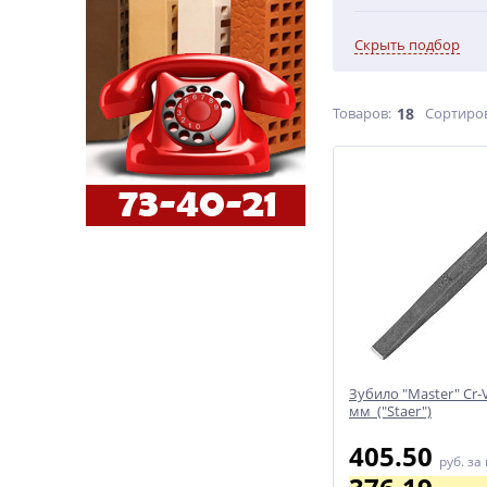
Скрыть подбор
Товаров:
18
Сортиро
Зубило "Master" Cr-
мм ("Staer")
405.50
руб.
за