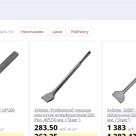
вать по
:
Умолчанию
Цене
Рейтингу
V 19*200
Зубило "Professional" плоское
Зубило "ЗУБР"
изогнутое д/перфораторов SDS-
лопаточное SD
Plus, 40*250 мм ("Staer")
мм ("Staer")
283.50
1 383
 шт
руб.
за шт
руб.