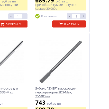
3
689.79
руб.
за шт
руб.
за шт
мме покупки
при общей сумме покупки
свыше
30 000р
-
+
-
+
В наличии
В КОРЗИНУ
В КОРЗИНУ
плоское для
Зубило "ЗУБР" плоское для
SDS-Maх,
перфораторов SDS-Maх,
25*400мм
743
шт
руб.
за шт