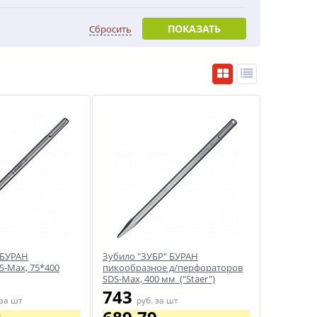
ПОКАЗАТЬ
Сбросить
 БУРАН
Зубило "ЗУБР" БУРАН
S-Max, 75*400
пикообразное д/перфораторов
SDS-Max, 400 мм ("Staer")
743
за шт
руб.
за шт