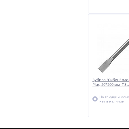
Зубило "Сибин" пло
Plus, 20*200 мм ("St
На текущий моме
нет в наличии