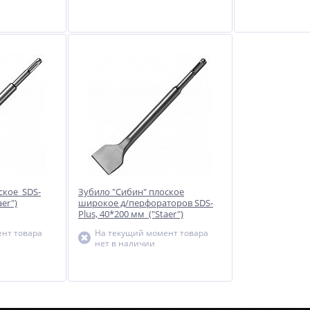
ское SDS-
Зубило "Сибин" плоское
aer")
широкое д/перфораторов SDS-
Plus, 40*200 мм ("Staer")
нт товара
На текущий момент товара
нет в наличии