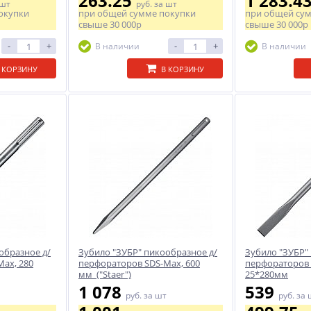
263.25
1 283.4
 шт
руб.
за шт
окупки
при общей сумме покупки
при общей су
свыше
30 000р
свыше
30 000р
-
+
-
+
В наличии
В наличии
 КОРЗИНУ
В КОРЗИНУ
образное д/
Зубило "ЗУБР" пикообразное д/
Зубило "ЗУБР" 
ax, 280
перфораторов SDS-Max, 600
перфораторов 
мм ("Staer")
25*280мм
1 078
539
руб.
за шт
руб.
за 