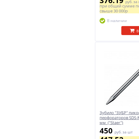
376.19
руб.
за
при общей сумме п
свыше
30 000р
В наличии
В
Зубило "ЗУБР" пико
перфораторов SDS-M
мм ("Staer")
450
руб.
за шт