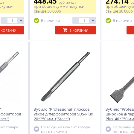
448.45
274.14
 шт
руб.
за шт
р
окупки
при общей сумме покупки
при общей су
свыше
30 000р
свыше
30 000р
-
+
-
+
В наличии
В наличии
 КОРЗИНУ
В КОРЗИНУ
"
Зубило "Professional" плоское
Зубило "Profes
рфораторов
узкое д/перфораторов SDS-Plus,
широкое д/пер
taer")
20*250 мм ("Staer")
Plus, 40*250 мм
нт товара
На текущий момент товара
На текущий
нет в наличии
нет в нали