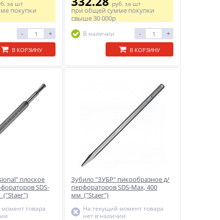
332.28
уб.
за шт
руб.
за шт
мме покупки
при общей сумме покупки
свыше
30 000р
-
+
-
+
В наличии
В КОРЗИНУ
В КОРЗИНУ
sional" плоское
Зубило "ЗУБР" пикообразное д/
фораторов SDS-
перфораторов SDS-Max, 400
 ("Staer")
мм ("Staer")
 момент товара
На текущий момент товара
чии
нет в наличии