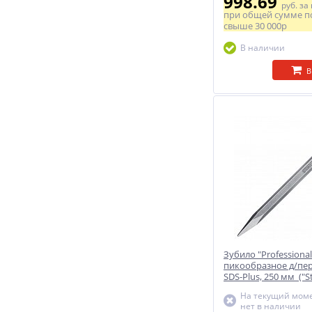
998.69
руб.
за
при общей сумме п
свыше
30 000р
В наличии
В
Зубило "Professional
пикообразное д/пе
SDS-Plus, 250 мм ("S
На текущий моме
нет в наличии