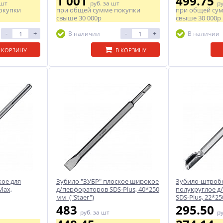
1 001
499.75
 шт
руб.
за шт
р
окупки
при общей сумме покупки
при общей су
свыше
30 000р
свыше
30 000р
-
+
-
+
В наличии
В наличии
 КОРЗИНУ
В КОРЗИНУ
кое для
Зубило "ЗУБР" плоское широкое
Зубило-штробер
Maх,
д/перфораторов SDS-Plus, 40*250
полукруглое д
мм ("Staer")
SDS-Plus, 22*25
483
295.50
руб.
за шт
р