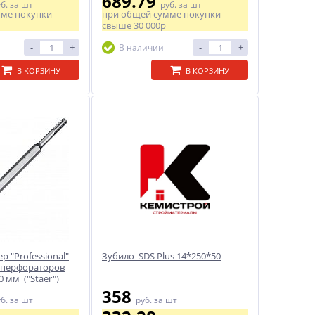
689.79
уб.
за шт
руб.
за шт
мме покупки
при общей сумме покупки
свыше
30 000р
-
+
-
+
В наличии
В КОРЗИНУ
В КОРЗИНУ
 "Professional"
Зубило SDS Plus 14*250*50
/перфораторов
0 мм ("Staer")
358
уб.
за шт
руб.
за шт