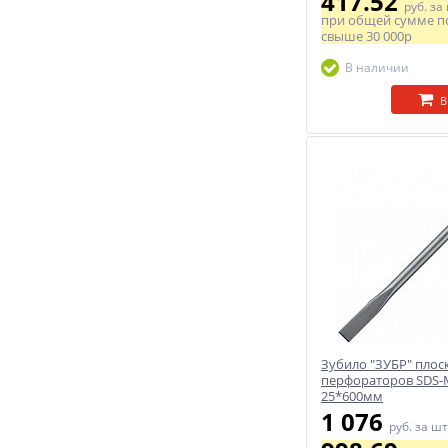
417.52
руб.
за
при общей сумме п
свыше
30 000р
В наличии
В
Зубило "ЗУБР" плос
перфораторов SDS-
25*600мм
1 076
руб.
за шт