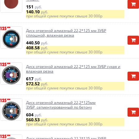
151
руб.
140.10
руб.
при общей сумме покупки свыше
30 000р
Диск отрезной алмазный 22,2*125 мм ЗУБР
сплошной, влажная резка
440.50
руб.
408.58
руб.
при общей сумме покупки свыше
30 000р
Диск отрезной алмазный 22,2*125 мм ЗУБР сухая и
влажная резка
617
руб.
572.52
руб.
при общей сумме покупки свыше
30 000р
Диск отрезной алмазный 22,2*125мм
ЗУБР сегментированный по бетону
604
руб.
560.53
руб.
при общей сумме покупки свыше
30 000р
Диск отрезной алмазный 22,2*125 мм ЗУБР