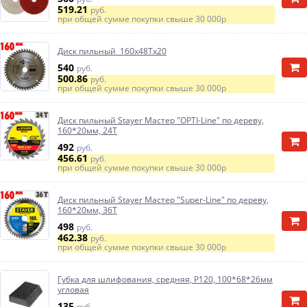
519.21
руб.
при общей сумме покупки свыше
30 000р
Диск пильный 160х48Тх20
540
руб.
500.86
руб.
при общей сумме покупки свыше
30 000р
Диск пильный Stayer Мастер "OPTI-Line" по дереву,
160*20мм, 24Т
492
руб.
456.61
руб.
при общей сумме покупки свыше
30 000р
Диск пильный Stayer Мастер "Super-Line" по дереву,
160*20мм, 36Т
498
руб.
462.38
руб.
при общей сумме покупки свыше
30 000р
Губка для шлифования, средняя, Р120, 100*68*26мм
угловая
135
руб.