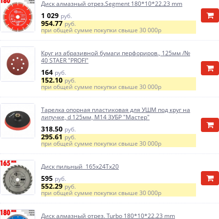
Диск алмазный отрез.Segment 180*10*22.23 mm
1 029
руб.
954.77
руб.
при общей сумме покупки свыше
30 000р
Круг из абразивной бумаги перфориров., 125мм /№
40 STAER "PROFI"
164
руб.
152.10
руб.
при общей сумме покупки свыше
30 000р
Тарелка опорная пластиковая для УШМ под круг на
липучке, d 125мм, М14 ЗУБР "Мастер"
318.50
руб.
295.61
руб.
при общей сумме покупки свыше
30 000р
Диск пильный 165х24Тх20
595
руб.
552.29
руб.
при общей сумме покупки свыше
30 000р
Диск алмазный отрез. Turbo 180*10*22.23 mm