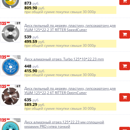
873
руб.
809.90
руб.
при общей сумме покупки свыше
30 000р
Диск пильный по дереву, пластику, гипсокартону для
УШМ 125*22,2 3T RITTER SpeedCutter
539
руб.
499.59
руб.
при общей сумме покупки свыше
30 000р
Диск алмазный отрез. Turbo 125*10*22.23 mm
448
руб.
415.90
руб.
при общей сумме покупки свыше
30 000р
Диск пильный по дереву, пластику, гипсокартону для
УШМ 125*22,2 6T RITTER OptimCutter
635
руб.
589.29
руб.
при общей сумме покупки свыше
30 000р
Диск алмазный отрез.125*22.23 мм сплошной
керамик PRO супер тонкий