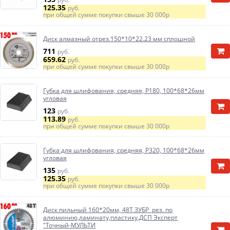
125.35
руб.
при общей сумме покупки свыше
30 000р
Диск алмазный отрез.150*10*22.23 мм сплошной
711
руб.
659.62
руб.
при общей сумме покупки свыше
30 000р
Губка для шлифования, средняя, Р180, 100*68*26мм
угловая
123
руб.
113.89
руб.
при общей сумме покупки свыше
30 000р
Губка для шлифования, средняя, Р320, 100*68*26мм
угловая
135
руб.
125.35
руб.
при общей сумме покупки свыше
30 000р
Диск пильный 160*20мм, 48Т ЗУБР рез. по
алюминию,ламинату,пластику,ДСП Эксперт
"Точный-МУЛЬТИ