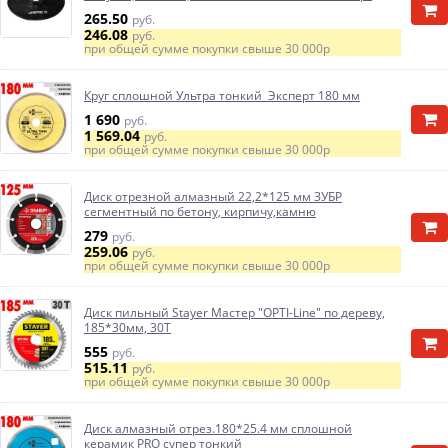
265.50
руб.
246.08
руб.
при общей сумме покупки свыше
30 000р
Круг сплошной Ультра тонкий Эксперт 180 мм
1 690
руб.
1 569.04
руб.
при общей сумме покупки свыше
30 000р
Диск отрезной алмазный 22,2*125 мм ЗУБР
сегментный по бетону, кирпичу,камню
279
руб.
259.06
руб.
при общей сумме покупки свыше
30 000р
Диск пильный Stayer Мастер "OPTI-Line" по дереву,
185*30мм, 30Т
555
руб.
515.11
руб.
при общей сумме покупки свыше
30 000р
Диск алмазный отрез.180*25.4 мм сплошной
керамик PRO супер тонкий