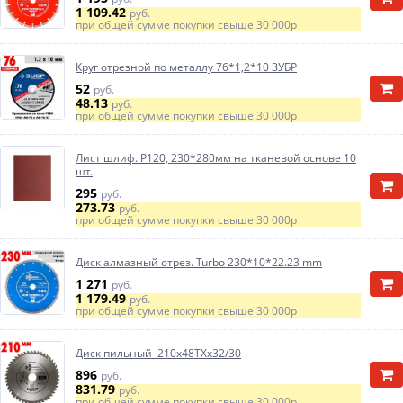
1 109.42
руб.
при общей сумме покупки свыше
30 000р
Круг отрезной по металлу 76*1,2*10 ЗУБР
52
руб.
48.13
руб.
при общей сумме покупки свыше
30 000р
Лист шлиф. Р120, 230*280мм на тканевой основе 10
шт.
295
руб.
273.73
руб.
при общей сумме покупки свыше
30 000р
Диск алмазный отрез. Turbo 230*10*22.23 mm
1 271
руб.
1 179.49
руб.
при общей сумме покупки свыше
30 000р
Диск пильный 210х48ТXх32/30
896
руб.
831.79
руб.
при общей сумме покупки свыше
30 000р