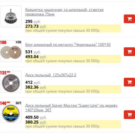
Корщетка чашечная, со шпилькой, ст.витая
проволока 75мм
295
руб.
273.73
руб.
при общей сумме покупки свыше
30 000р
Круг алмазный по металлу "Черепашка" 100*30
531
руб.
493.04
руб.
при общей сумме покупки свыше
30 000р
Диск пильный 125х36Тх22,2
412
руб.
382.36
руб.
при общей сумме покупки свыше
30 000р
Диск пильный Stayer Мастер "Super-Line" по дереву,
140*20мм, 36Т
409.50
руб.
380.25
руб.
при общей сумме покупки свыше
30 000р