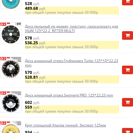
528
руб.
489.68
руб.
при общей сумме покупки свыше
30 000р
Диск пильный по дереву, пластику, газосиликату для
УШМ 125*22,2 RITTER MULTI
578
руб.
536.25
руб.
при общей сумме покупки свыше
30 000р
Диск алмазный отрез.Глубокорез Turbo 125*10*22.23
mm
570
руб.
528.81
руб.
при общей сумме покупки свыше
30 000р
Диск алмазный отрез.Segment PRO 125*22.23 mm
602
руб.
559
руб.
при общей сумме покупки свыше
30 000р
Круг сплошной Ультра тонкий Эксперт 125мм
934
руб.