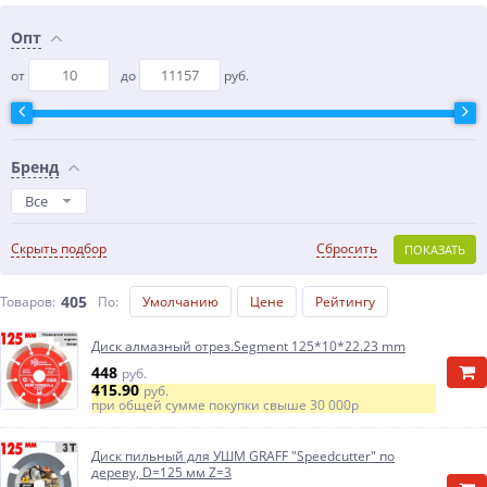
Опт
от
до
руб.
Бренд
Все
Скрыть подбор
Сбросить
ПОКАЗАТЬ
405
Товаров:
По
:
Умолчанию
Цене
Рейтингу
Диск алмазный отрез.Segment 125*10*22.23 mm
448
руб.
415.90
руб.
при общей сумме покупки свыше
30 000р
Диск пильный для УШМ GRAFF "Speedcutter" по
дереву, D=125 мм Z=3