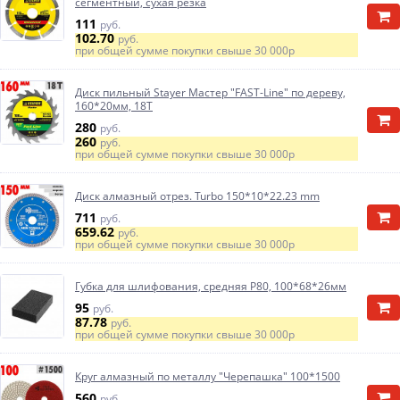
сегментный, сухая резка
111
руб.
102.70
руб.
при общей сумме покупки свыше
30 000р
Диск пильный Stayer Мастер "FAST-Line" по дереву,
160*20мм, 18Т
280
руб.
260
руб.
при общей сумме покупки свыше
30 000р
Диск алмазный отрез. Turbo 150*10*22.23 mm
711
руб.
659.62
руб.
при общей сумме покупки свыше
30 000р
Губка для шлифования, средняя Р80, 100*68*26мм
95
руб.
87.78
руб.
при общей сумме покупки свыше
30 000р
Круг алмазный по металлу "Черепашка" 100*1500
560
руб.