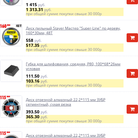
1 415
руб.
1 313.31
руб.
при общей сумме покупки свыше
30 000р
Диск пильный Stayer Мастер "Super-Line" по дереву,
160*30мм, 48Т
558
руб.
517.35
руб.
при общей сумме покупки свыше
30 000р
Губка для шлифования, средняя, Р80, 100*68*26мм
угловая
111.50
руб.
103.16
руб.
при общей сумме покупки свыше
30 000р
Диск отрезной алмазный 22,2*115 мм ЗУБР
сегментный, сухая резка
393.50
руб.
365.30
руб.
при общей сумме покупки свыше
30 000р
Диск отрезной алмазный 22,2*115 мм ЗУБР