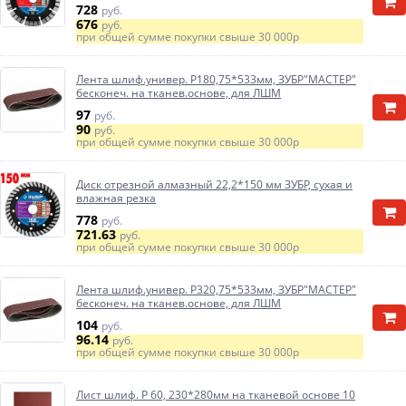
728
руб.
676
руб.
при общей сумме покупки свыше
30 000р
Лента шлиф.универ. Р180,75*533мм, ЗУБР"МАСТЕР"
бесконеч. на тканев.основе, для ЛШМ
97
руб.
90
руб.
при общей сумме покупки свыше
30 000р
Диск отрезной алмазный 22,2*150 мм ЗУБР, сухая и
влажная резка
778
руб.
721.63
руб.
при общей сумме покупки свыше
30 000р
Лента шлиф.универ. Р320,75*533мм, ЗУБР"МАСТЕР"
бесконеч. на тканев.основе, для ЛШМ
104
руб.
96.14
руб.
при общей сумме покупки свыше
30 000р
Лист шлиф. Р 60, 230*280мм на тканевой основе 10