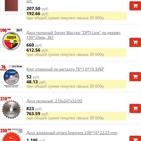
шт.
207.50
руб.
192.66
руб.
при общей сумме покупки свыше
30 000р
Диск пильный Stayer Мастер "OPTI-Line" по дереву,
190*20мм, 36Т
660
руб.
612.56
руб.
при общей сумме покупки свыше
30 000р
Круг отрезной по металлу 76*1,0*10 ЗУБР
52
руб.
48.13
руб.
при общей сумме покупки свыше
30 000р
Диск пильный 210х24Тх32/30
823
руб.
763.59
руб.
при общей сумме покупки свыше
30 000р
Диск алмазный отрез.Segment 230*10*22.23 mm
1 195
руб.