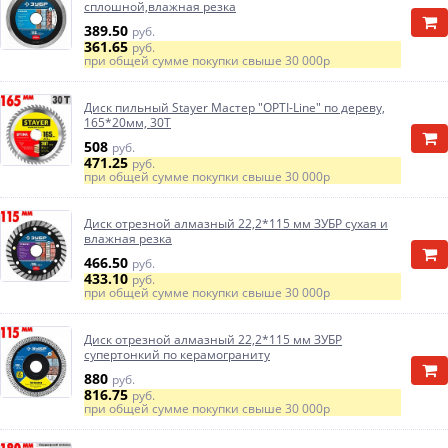
сплошной,влажная резка
389.50
руб.
361.65
руб.
при общей сумме покупки свыше
30 000р
Диск пильный Stayer Мастер "OPTI-Line" по дереву,
165*20мм, 30Т
508
руб.
471.25
руб.
при общей сумме покупки свыше
30 000р
Диск отрезной алмазный 22,2*115 мм ЗУБР сухая и
влажная резка
466.50
руб.
433.10
руб.
при общей сумме покупки свыше
30 000р
Диск отрезной алмазный 22,2*115 мм ЗУБР
супертонкий по керамограниту
880
руб.
816.75
руб.
при общей сумме покупки свыше
30 000р