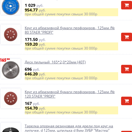
1 029
руб.
954.77
руб.
при общей сумме покупки свыше
30 000р
Круг из абразивной бумаги перфориров., 125мм /№
80 STAER "PROFI"
171.50
руб.
159.20
руб.
при общей сумме покупки свыше
30 000р
Диск пильный 165*2,0*20мм (40Т)
696
руб.
646.20
руб.
при общей сумме покупки свыше
30 000р
Круг из абразивной бумаги перфориров., 125мм /№
120 STAER "PROFI"
167
руб.
154.70
руб.
при общей сумме покупки свыше
30 000р
Тарелка опорная резиновая для дрели под круг на
липучке, d 125мм, шпилька d 8мм ЗУБР "Мастер"