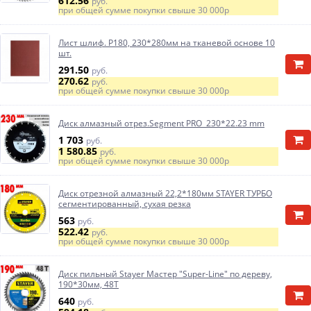
612.56
руб.
при общей сумме покупки свыше
30 000р
Лист шлиф. Р180, 230*280мм на тканевой основе 10
шт.
291.50
руб.
270.62
руб.
при общей сумме покупки свыше
30 000р
Диск алмазный отрез.Segment PRO 230*22.23 mm
1 703
руб.
1 580.85
руб.
при общей сумме покупки свыше
30 000р
Диск отрезной алмазный 22,2*180мм STAYER ТУРБО
сегментированный, сухая резка
563
руб.
522.42
руб.
при общей сумме покупки свыше
30 000р
Диск пильный Stayer Мастер "Super-Line" по дереву,
190*30мм, 48Т
640
руб.