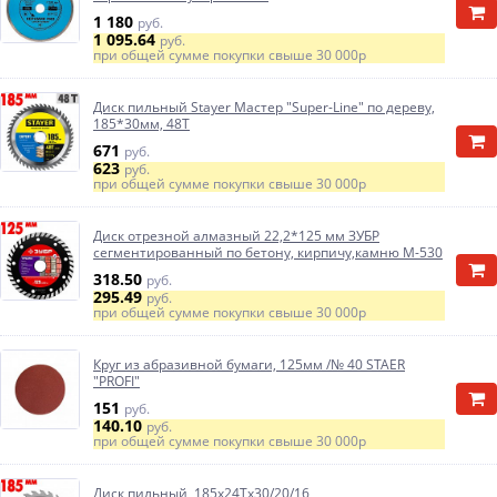
1 180
руб.
1 095.64
руб.
при общей сумме покупки свыше
30 000р
Диск пильный Stayer Мастер "Super-Line" по дереву,
185*30мм, 48Т
671
руб.
623
руб.
при общей сумме покупки свыше
30 000р
Диск отрезной алмазный 22,2*125 мм ЗУБР
сегментированный по бетону, кирпичу,камню М-530
318.50
руб.
295.49
руб.
при общей сумме покупки свыше
30 000р
Круг из абразивной бумаги, 125мм /№ 40 STAER
"PROFI"
151
руб.
140.10
руб.
при общей сумме покупки свыше
30 000р
Диск пильный 185х24Тх30/20/16