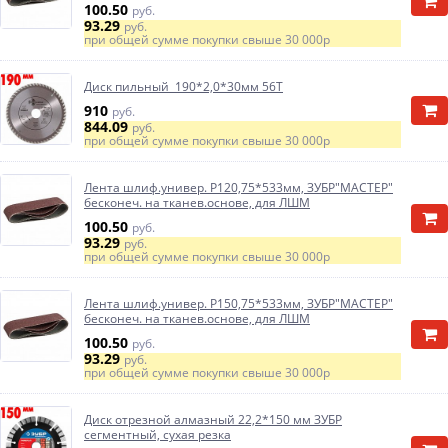
100.50
руб.
93.29
руб.
при общей сумме покупки свыше
30 000р
Диск пильный 190*2,0*30мм 56Т
910
руб.
844.09
руб.
при общей сумме покупки свыше
30 000р
Лента шлиф.универ. Р120,75*533мм, ЗУБР"МАСТЕР"
бесконеч. на тканев.основе, для ЛШМ
100.50
руб.
93.29
руб.
при общей сумме покупки свыше
30 000р
Лента шлиф.универ. Р150,75*533мм, ЗУБР"МАСТЕР"
бесконеч. на тканев.основе, для ЛШМ
100.50
руб.
93.29
руб.
при общей сумме покупки свыше
30 000р
Диск отрезной алмазный 22,2*150 мм ЗУБР
сегментный, сухая резка