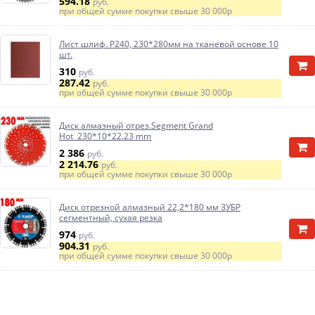
594.18
руб.
при общей сумме покупки свыше
30 000р
Лист шлиф. Р240, 230*280мм на тканевой основе 10
шт.
310
руб.
287.42
руб.
при общей сумме покупки свыше
30 000р
Диск алмазный отрез.Segment Grand
Hot 230*10*22.23 mm
2 386
руб.
2 214.76
руб.
при общей сумме покупки свыше
30 000р
Диск отрезной алмазный 22,2*180 мм ЗУБР
сегментный, сухая резка
974
руб.
904.31
руб.
при общей сумме покупки свыше
30 000р
Диск пильный 190*30мм, 60Т ЗУБР рез. по
алюминию,ламинату,пластику,ДСП Мастер "Точный-
МУЛЬТИ