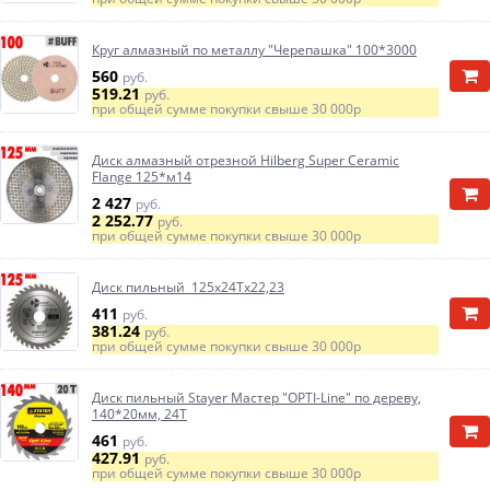
Круг алмазный по металлу "Черепашка" 100*3000
560
руб.
519.21
руб.
при общей сумме покупки свыше
30 000р
Диск алмазный отрезной Hilberg Super Ceramic
Flange 125*м14
2 427
руб.
2 252.77
руб.
при общей сумме покупки свыше
30 000р
Диск пильный 125х24Тх22,23
411
руб.
381.24
руб.
при общей сумме покупки свыше
30 000р
Диск пильный Stayer Мастер "OPTI-Line" по дереву,
140*20мм, 24Т
461
руб.
427.91
руб.
при общей сумме покупки свыше
30 000р