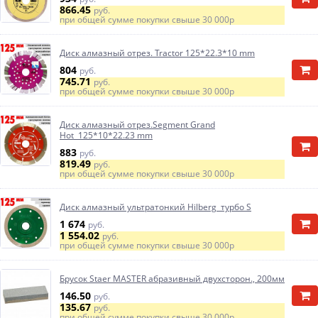
866.45
руб.
при общей сумме покупки свыше
30 000р
Диск алмазный отрез. Tractor 125*22.3*10 mm
804
руб.
745.71
руб.
при общей сумме покупки свыше
30 000р
Диск алмазный отрез.Segment Grand
Hot 125*10*22.23 mm
883
руб.
819.49
руб.
при общей сумме покупки свыше
30 000р
Диск алмазный ультратонкий Hilberg турбо S
1 674
руб.
1 554.02
руб.
при общей сумме покупки свыше
30 000р
Брусок Staer MASTER абразивный двухсторон., 200мм
146.50
руб.
135.67
руб.
при общей сумме покупки свыше
30 000р