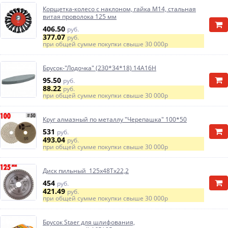
Корщетка-колесо с наклоном, гайка М14, стальная
витая проволока 125 мм
406.50
руб.
377.07
руб.
при общей сумме покупки свыше
30 000р
Брусок-"Лодочка" (230*34*18) 14А16Н
95.50
руб.
88.22
руб.
при общей сумме покупки свыше
30 000р
Круг алмазный по металлу "Черепашка" 100*50
531
руб.
493.04
руб.
при общей сумме покупки свыше
30 000р
Диск пильный 125х48Тх22,2
454
руб.
421.49
руб.
при общей сумме покупки свыше
30 000р
Брусок Staer для шлифования,