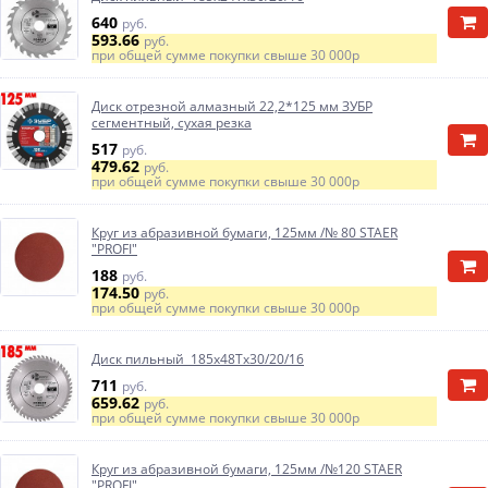
640
руб.
593.66
руб.
при общей сумме покупки свыше
30 000р
Диск отрезной алмазный 22,2*125 мм ЗУБР
сегментный, сухая резка
517
руб.
479.62
руб.
при общей сумме покупки свыше
30 000р
Круг из абразивной бумаги, 125мм /№ 80 STAER
"PROFI"
188
руб.
174.50
руб.
при общей сумме покупки свыше
30 000р
Диск пильный 185х48Тх30/20/16
711
руб.
659.62
руб.
при общей сумме покупки свыше
30 000р
Круг из абразивной бумаги, 125мм /№120 STAER
"PROFI"