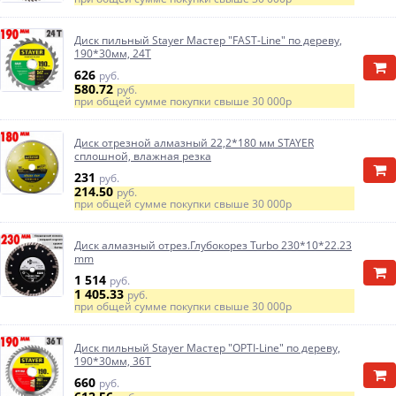
Диск пильный Stayer Мастер "FAST-Line" по дереву,
190*30мм, 24Т
626
руб.
580.72
руб.
при общей сумме покупки свыше
30 000р
Диск отрезной алмазный 22,2*180 мм STAYER
сплошной, влажная резка
231
руб.
214.50
руб.
при общей сумме покупки свыше
30 000р
Диск алмазный отрез.Глубокорез Turbo 230*10*22.23
mm
1 514
руб.
1 405.33
руб.
при общей сумме покупки свыше
30 000р
Диск пильный Stayer Мастер "OPTI-Line" по дереву,
190*30мм, 36Т
660
руб.