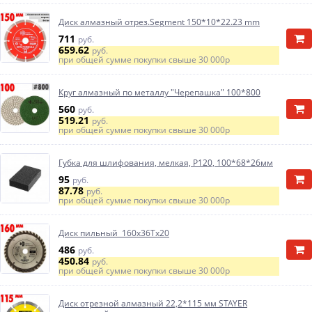
Диск алмазный отрез.Segment 150*10*22.23 mm
711
руб.
659.62
руб.
при общей сумме покупки свыше
30 000р
Круг алмазный по металлу "Черепашка" 100*800
560
руб.
519.21
руб.
при общей сумме покупки свыше
30 000р
Губка для шлифования, мелкая, Р120, 100*68*26мм
95
руб.
87.78
руб.
при общей сумме покупки свыше
30 000р
Диск пильный 160х36Тх20
486
руб.
450.84
руб.
при общей сумме покупки свыше
30 000р
Диск отрезной алмазный 22,2*115 мм STAYER