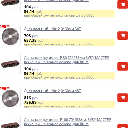
104
руб.
96.14
руб.
при общей сумме покупки свыше
30 000р
Диск пильный 190*2,0*30мм 36Т
708
руб.
657.38
руб.
при общей сумме покупки свыше
30 000р
Лента шлиф.универ. Р 80,75*533мм ЗУБР"МАСТЕР"
бесконеч. на тканев.основе, для ЛШМ
104
руб.
96.14
руб.
при общей сумме покупки свыше
30 000р
Диск пильный 190*2,0*30мм 48Т
816
руб.
756.89
руб.
при общей сумме покупки свыше
30 000р
Лента шлиф.универ. Р100,75*533мм, ЗУБР"МАСТЕР"
бесконеч. на тканев.основе, для ЛШМ