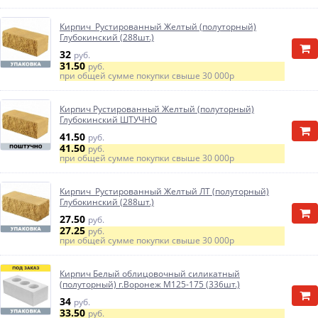
Кирпич Рустированный Желтый (полуторный)
Глубокинский (288шт.)
32
руб.
31.50
руб.
при общей сумме покупки свыше
30 000р
Кирпич Рустированный Желтый (полуторный)
Глубокинский ШТУЧНО
41.50
руб.
41.50
руб.
при общей сумме покупки свыше
30 000р
Кирпич Рустированный Желтый ЛТ (полуторный)
Глубокинский (288шт.)
27.50
руб.
27.25
руб.
при общей сумме покупки свыше
30 000р
Кирпич Белый облицовочный силикатный
(полуторный) г.Воронеж М125-175 (336шт.)
34
руб.
33.50
руб.