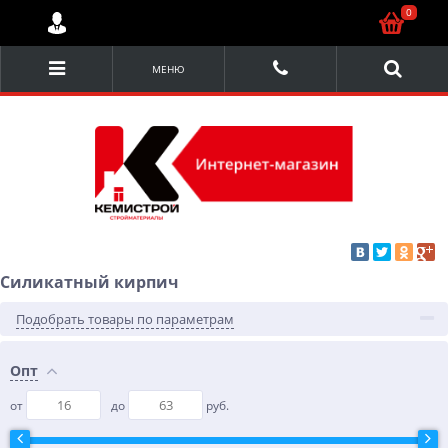
0
МЕНЮ
Силикатный кирпич
Подобрать товары по параметрам
Опт
от
до
руб.