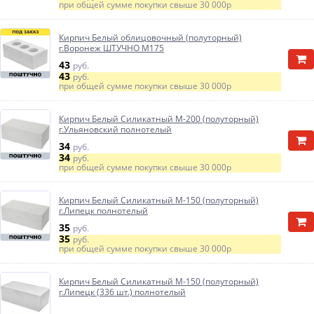
при общей сумме покупки свыше
30 000р
Кирпич Белый облицовочный (полуторный)
г.Воронеж ШТУЧНО М175
43
руб.
43
руб.
при общей сумме покупки свыше
30 000р
Кирпич Белый Силикатный М-200 (полуторный)
г.Ульяновский полнотелый
34
руб.
34
руб.
при общей сумме покупки свыше
30 000р
Кирпич Белый Силикатный М-150 (полуторный)
г.Липецк полнотелый
35
руб.
35
руб.
при общей сумме покупки свыше
30 000р
Кирпич Белый Силикатный М-150 (полуторный)
г.Липецк (336 шт.) полнотелый