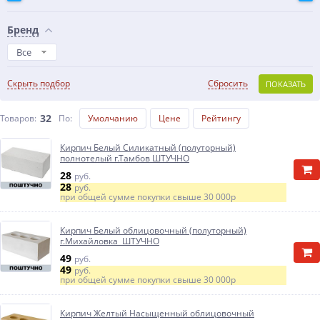
Бренд
Все
Скрыть подбор
Сбросить
ПОКАЗАТЬ
32
Товаров:
По
:
Умолчанию
Цене
Рейтингу
Кирпич Белый Силикатный (полуторный)
полнотелый г.Тамбов ШТУЧНО
28
руб.
28
руб.
при общей сумме покупки свыше
30 000р
Кирпич Белый облицовочный (полуторный)
г.Михайловка ШТУЧНО
49
руб.
49
руб.
при общей сумме покупки свыше
30 000р
Кирпич Желтый Насыщенный облицовочный