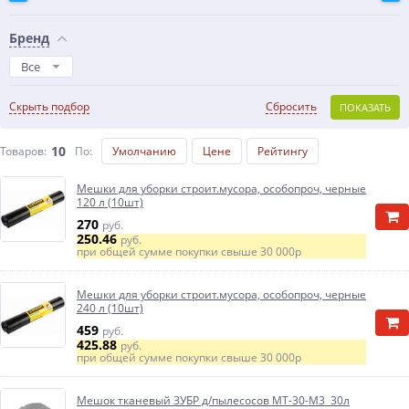
Бренд
Все
Скрыть подбор
Сбросить
ПОКАЗАТЬ
10
Товаров:
По
:
Умолчанию
Цене
Рейтингу
Мешки для уборки строит.мусора, особопроч, черные
120 л (10шт)
270
руб.
250.46
руб.
при общей сумме покупки свыше
30 000р
Мешки для уборки строит.мусора, особопроч, черные
240 л (10шт)
459
руб.
425.88
руб.
при общей сумме покупки свыше
30 000р
Мешок тканевый ЗУБР д/пылесосов МТ-30-М3 30л