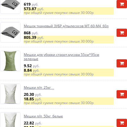
619
руб.
573.87
руб.
при общей сумме покупки свыше
30 000р
Мешок тканевый ЗУБР д/пылесосов МТ-60-М4 60л
868
руб.
805.39
руб.
при общей сумме покупки свыше
30 000р
Мешки для уборки строит.мусора 55см*95см
зеленые
9.52
руб.
8.84
руб.
при общей сумме покупки свыше
30 000р
Мешки п/п 25кг
20.30
руб.
18.85
руб.
при общей сумме покупки свыше
30 000р
Мешки п/п 50кг белые
22.82
руб.