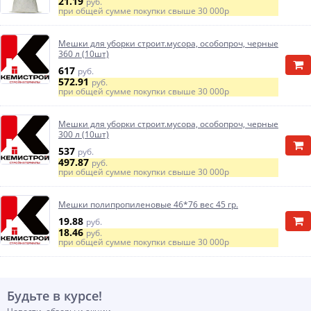
21.19
руб.
при общей сумме покупки свыше
30 000р
Мешки для уборки строит.мусора, особопроч, черные
360 л (10шт)
617
руб.
572.91
руб.
при общей сумме покупки свыше
30 000р
Мешки для уборки строит.мусора, особопроч, черные
300 л (10шт)
537
руб.
497.87
руб.
при общей сумме покупки свыше
30 000р
Мешки полипропиленовые 46*76 вес 45 гр.
19.88
руб.
18.46
руб.
при общей сумме покупки свыше
30 000р
Будьте в курсе!