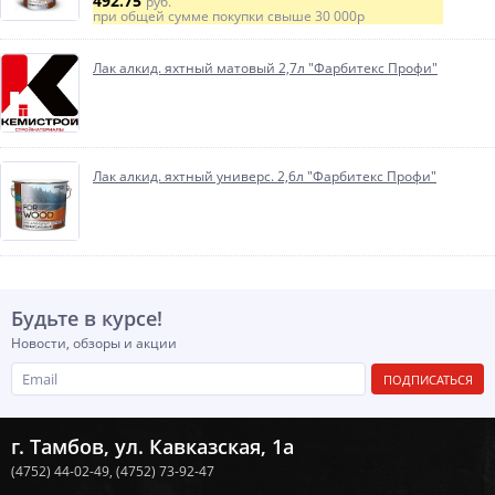
492.75
руб.
при общей сумме покупки свыше
30 000р
Лак алкид. яхтный матовый 2,7л "Фарбитекс Профи"
Лак алкид. яхтный универс. 2,6л "Фарбитекс Профи"
Будьте в курсе!
Новости, обзоры и акции
ПОДПИСАТЬСЯ
г. Тамбов, ул. Кавказская, 1а
(4752) 44-02-49,
(4752) 73-92-47