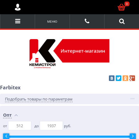
0
МЕНЮ
Farbitex
Подобрать товары по параметрам
Опт
от
до
руб.