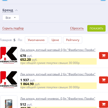
Бренд
Все
Скрыть подбор
Сбросить
ПОКАЗАТЬ
5
Товаров:
По
:
Умолчанию
Цене
Рейтингу
Лак алкид. яхтный матовый 0,9л "Фарбитекс Профи"
678
руб.
652.20
руб.
при общей сумме покупки свыше
30 000р
Лак алкид. яхтный матовый 2,6л "Фарбитекс Профи"
1 937
руб.
1 864.90
руб.
при общей сумме покупки свыше
30 000р
Лак алкид. яхтный универс. 0,9л "Фарбитекс Профи"
512
руб.