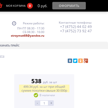
0
0
ОФОРМИТЬ
руб.
МОЯ КОРЗИНА
Контактные телефоны:
Режим работы:
+7 (4752) 44 02 49
ПН-ПТ 08:30 - 17:30
+7 (4752) 73 92 47
СБ 08:30 - 16:00
stroymat68@yandex.ru
СКАЧАТЬ ПРАЙС
ата
538
руб. за шт
499.34
при общей
руб.
за шт
сумме покупки свыше
30 000р
В наличии
-
+