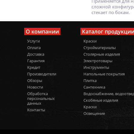
Применяется для н
сложной конфигура
стекает по бокам.
О компании
Каталог продукци
Услуги
Краски
Оплата
Стройматериалы
Доставка
Столярные изделия
Гарантия
Электротовары
Кредит
Инструменты
Производители
Напольные покрытия
Обзоры
Плитка
Новости
Сантехника
Обработка
Водоснабжение, водоотве
персональных
Скобяные изделия
данных
Краски
Контакты
Освещение