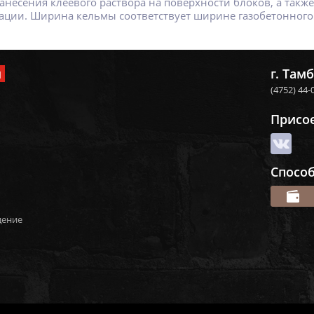
анесения клеевого раствора на поверхности блоков, а такж
ции. Ширина кельмы соответствует ширине газобетонного 
и
г. Тамб
(4752) 44-
Присо
Спосо
дение