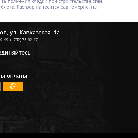
е выполнения кладки при строительстве стен
блока. Раствор наносится равномерно, не
ов, ул. Кавказская, 1а
02-49,
(4752) 73-92-47
единяйтесь
бы оплаты