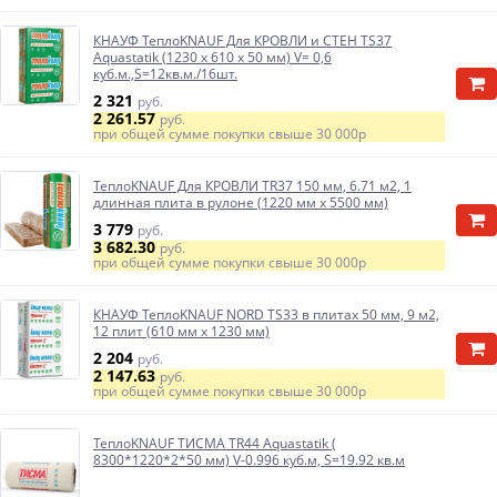
КНАУФ ТеплоKNAUF Для КРОВЛИ и СТЕН TS37
Aquastatik (1230 х 610 х 50 мм) V= 0,6
куб.м.,S=12кв.м./16шт.
2 321
руб.
2 261.57
руб.
при общей сумме покупки свыше
30 000р
ТеплоKNAUF Для КРОВЛИ TR37 150 мм, 6.71 м2, 1
длинная плита в рулоне (1220 мм х 5500 мм)
3 779
руб.
3 682.30
руб.
при общей сумме покупки свыше
30 000р
КНАУФ ТеплоKNAUF NORD TS33 в плитах 50 мм, 9 м2,
12 плит (610 мм х 1230 мм)
2 204
руб.
2 147.63
руб.
при общей сумме покупки свыше
30 000р
ТеплоKNAUF ТИСМА TR44 Aquastatik (
8300*1220*2*50 мм) V-0.996 куб.м, S=19.92 кв.м