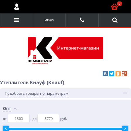
0
МЕНЮ
Утеплитель Кнауф (Knauf)
Подобрать товары по параметрам
Опт
от
до
руб.