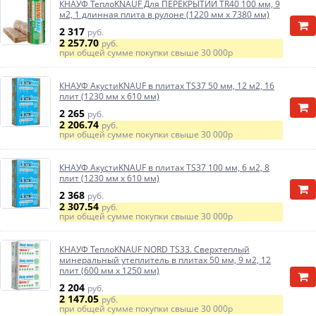
КНАУФ ТеплоKNAUF Для ПЕРЕКРЫТИЙ TR40 100 мм, 9
м2, 1 длинная плита в рулоне (1220 мм х 7380 мм)
2 317
руб.
2 257.70
руб.
при общей сумме покупки свыше
30 000р
КНАУФ АкустиKNAUF в плитах TS37 50 мм, 12 м2, 16
плит (1230 мм х 610 мм)
2 265
руб.
2 206.74
руб.
при общей сумме покупки свыше
30 000р
КНАУФ АкустиKNAUF в плитах TS37 100 мм, 6 м2, 8
плит (1230 мм х 610 мм)
2 368
руб.
2 307.54
руб.
при общей сумме покупки свыше
30 000р
КНАУФ ТеплоKNAUF NORD TS33. Сверхтеплый
минеральный утеплитель в плитах 50 мм, 9 м2, 12
плит (600 мм х 1250 мм)
2 204
руб.
2 147.05
руб.
при общей сумме покупки свыше
30 000р