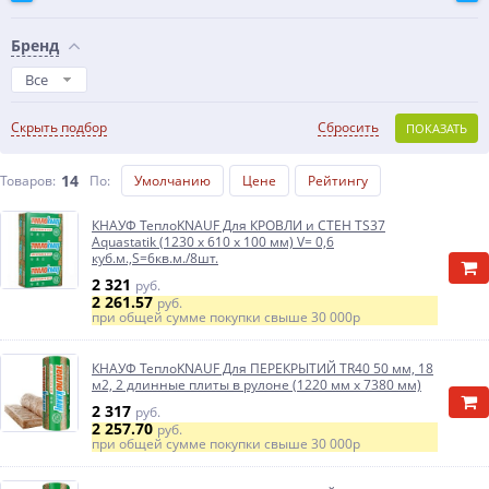
Бренд
Все
Скрыть подбор
Сбросить
ПОКАЗАТЬ
14
Товаров:
По
:
Умолчанию
Цене
Рейтингу
КНАУФ ТеплоKNAUF Для КРОВЛИ и СТЕН TS37
Aquastatik (1230 х 610 х 100 мм) V= 0,6
куб.м.,S=6кв.м./8шт.
2 321
руб.
2 261.57
руб.
при общей сумме покупки свыше
30 000р
КНАУФ ТеплоKNAUF Для ПЕРЕКРЫТИЙ TR40 50 мм, 18
м2, 2 длинные плиты в рулоне (1220 мм х 7380 мм)
2 317
руб.
2 257.70
руб.
при общей сумме покупки свыше
30 000р