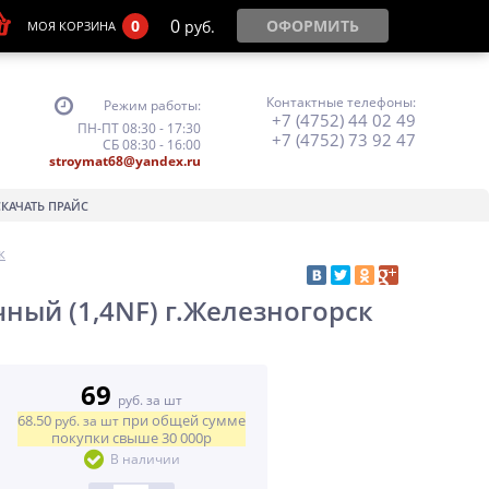
0
0
ОФОРМИТЬ
руб.
МОЯ КОРЗИНА
Контактные телефоны:
Режим работы:
+7 (4752) 44 02 49
ПН-ПТ 08:30 - 17:30
+7 (4752) 73 92 47
СБ 08:30 - 16:00
stroymat68@yandex.ru
СКАЧАТЬ ПРАЙС
к
ый (1,4NF) г.Железногорск
69
руб. за шт
68.50
при общей сумме
руб.
за шт
покупки свыше
30 000р
В наличии